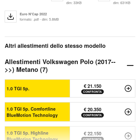
dim: 33KB
dim: 631KB
Euro N'Cap 2022
formato: .pdf - dim: 5.8MB
Altri allestimenti dello stesso modello
Allestimenti Volkswagen Polo (2017--
>>) Metano (7)
€ 21.150
1.0 TGI 5p.
CONFRONTA
1.0 TGI 5p. Comfortline
€ 20.350
BlueMotion Technology
CONFRONTA
1.0 TGI 5p. Highline
€ 22.150
BlueMotion Technology
CONFRONTA