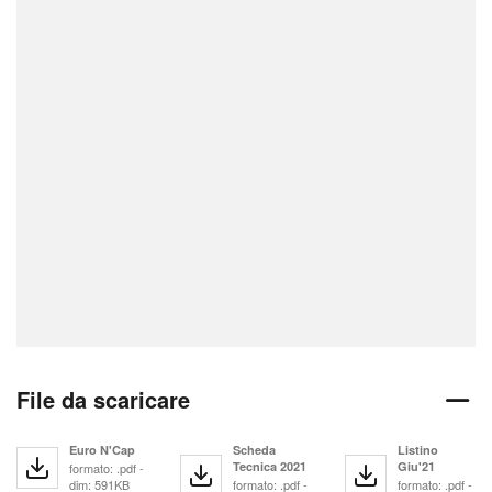
File da scaricare
Euro N'Cap
Scheda
Listino
Tecnica 2021
Giu'21
formato: .pdf -
dim: 591KB
formato: .pdf -
formato: .pdf -