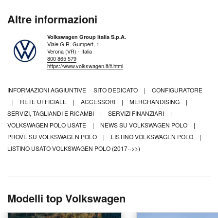
Altre informazioni
Volkswagen Group Italia S.p.A.
Viale G.R. Gumpert, 1
Verona (VR) - Italia
800 865 579
https://www.volkswagen.it/it.html
INFORMAZIONI AGGIUNTIVE
SITO DEDICATO
|
CONFIGURATORE
|
RETE UFFICIALE
|
ACCESSORI
|
MERCHANDISING
|
SERVIZI, TAGLIANDI E RICAMBI
|
SERVIZI FINANZIARI
|
VOLKSWAGEN POLO USATE
|
NEWS SU VOLKSWAGEN POLO
|
PROVE SU VOLKSWAGEN POLO
|
LISTINO VOLKSWAGEN POLO
|
LISTINO USATO VOLKSWAGEN POLO (2017-->>)
Modelli top Volkswagen