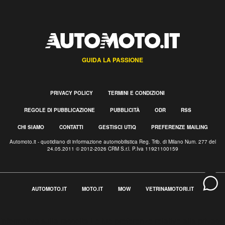
GUIDA LA PASSIONE
PRIVACY POLICY
TERMINI E CONDIZIONI
REGOLE DI PUBBLICAZIONE
PUBBLICITÀ
ODR
RSS
CHI SIAMO
CONTATTI
GESTISCI UTIQ
PREFERENZE MAILING
Automoto.it - quotidiano di informazione automobilistica Reg. Trib. di Milano Num. 277 del
24.05.2011 © 2012-2026 CRM S.r.l. P.Iva 11921100159
AUTOMOTO.IT
MOTO.IT
MOW
VETRINAMOTORI.IT
Informativa sulla raccolta
Le tue preferenze relative alla privacy