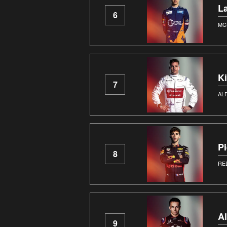
L
6
MC
K
7
AL
Pi
8
RE
A
9