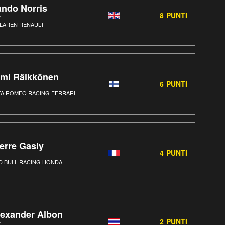
ando Norris
8
PUNTI
LAREN RENAULT
imi Räikkönen
6
PUNTI
FA ROMEO RACING FERRARI
erre Gasly
4
PUNTI
D BULL RACING HONDA
lexander Albon
2
PUNTI