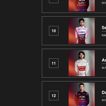
SC
S
10
RA
An
11
AL
Da
12
SC