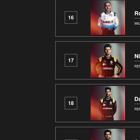
R
16
WI
N
17
RE
Da
18
RE