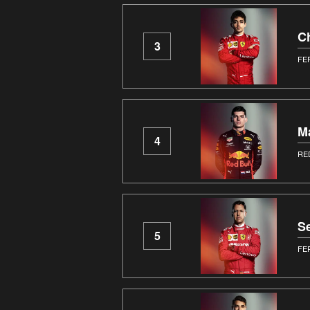
Ch
3
FE
M
4
RE
Se
5
FE