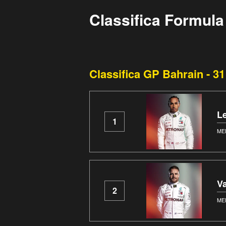
Classifica Formula
Classifica GP Bahrain - 3
L
1
ME
Va
2
ME