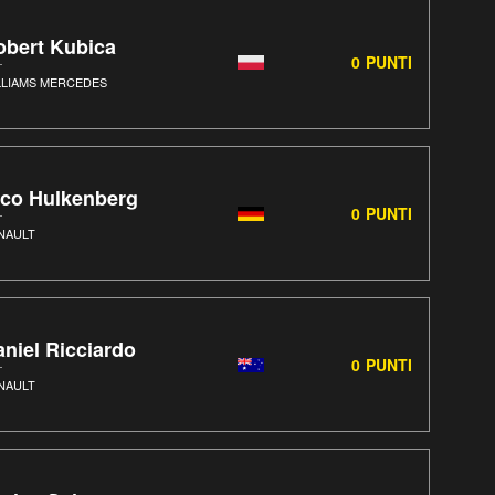
obert Kubica
0
PUNTI
LLIAMS MERCEDES
ico Hulkenberg
0
PUNTI
NAULT
niel Ricciardo
0
PUNTI
NAULT