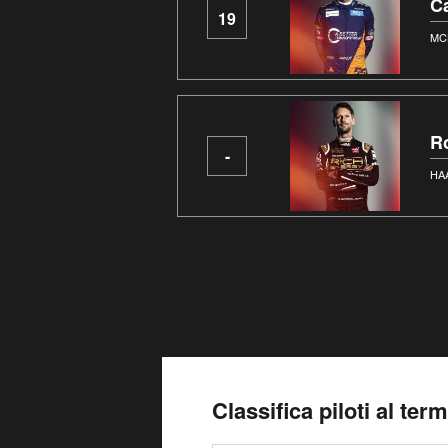
Ca
19
MC
R
-
HA
Classifica piloti al te