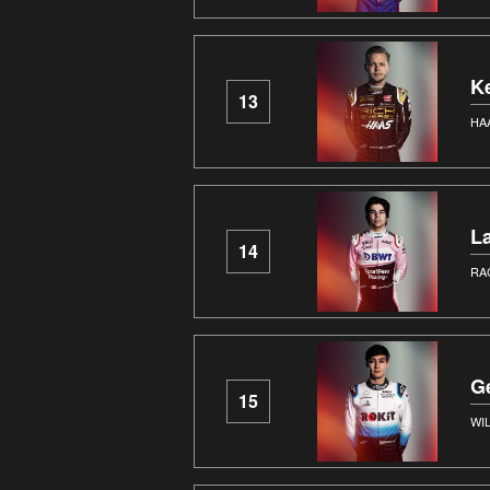
K
13
HA
La
14
RA
G
15
WI