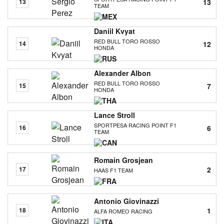
13
13
TEAM
Daniil Kvyat
RED BULL TORO ROSSO
12
14
HONDA
Alexander Albon
RED BULL TORO ROSSO
7
15
HONDA
Lance Stroll
SPORTPESA RACING POINT F1
6
16
TEAM
Romain Grosjean
2
17
HAAS F1 TEAM
Antonio Giovinazzi
1
18
ALFA ROMEO RACING