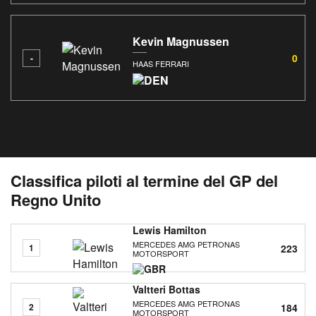
Kevin Magnussen
0
-
HAAS FERRARI
Classifica piloti al termine del GP del
Regno Unito
Lewis Hamilton
MERCEDES AMG PETRONAS
223
1
MOTORSPORT
Valtteri Bottas
MERCEDES AMG PETRONAS
184
2
MOTORSPORT