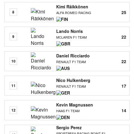
Kimi Räikkönen
25
8
ALFA ROMEO RACING
Lando Norris
22
9
MCLAREN F1 TEAM
Daniel Ricciardo
22
10
RENAULT F1 TEAM
Nico Hulkenberg
17
11
RENAULT F1 TEAM
Kevin Magnussen
14
12
HAAS F1 TEAM
Sergio Perez
SPORTPESA RACING POINT F1