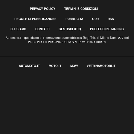
PRIVACY POLICY
TERMINI E CONDIZIONI
REGOLE DI PUBBLICAZIONE
PUBBLICITÀ
ODR
RSS
CHI SIAMO
CONTATTI
GESTISCI UTIQ
PREFERENZE MAILING
Automoto.it - quotidiano di informazione automobilistica Reg. Trib. di Milano Num. 277 del
24.05.2011 © 2012-2026 CRM S.r.l. P.Iva 11921100159
AUTOMOTO.IT
MOTO.IT
MOW
VETRINAMOTORI.IT