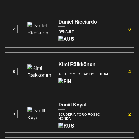
Daniel Ricciardo
6
7
RENAULT
Kimi Räikkönen
4
8
ALFA ROMEO RACING FERRARI
Daniil Kvyat
2
9
SCUDERIA TORO ROSSO
HONDA