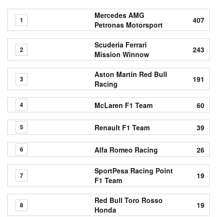
Mercedes AMG
407
1
Petronas Motorsport
Scuderia Ferrari
243
2
Mission Winnow
Aston Martin Red Bull
191
3
Racing
McLaren F1 Team
60
4
Renault F1 Team
39
5
Alfa Romeo Racing
26
6
SportPesa Racing Point
19
7
F1 Team
Red Bull Toro Rosso
19
8
Honda