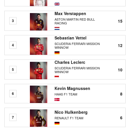
Max Verstappen
ASTON MARTIN RED BULL
15
3
RACING
Sebastian Vettel
SCUDERIA FERRARI MISSION
12
4
WINNOW
Charles Leclerc
SCUDERIA FERRARI MISSION
10
5
WINNOW
Kevin Magnussen
8
6
HAAS F1 TEAM
Nico Hulkenberg
6
7
RENAULT F1 TEAM