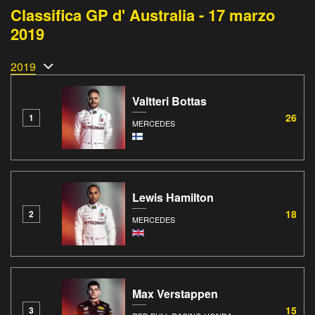
Classifica GP d' Australia - 17 marzo
2019
2019
Valtteri Bottas
26
1
MERCEDES
Lewis Hamilton
18
2
MERCEDES
Max Verstappen
15
3