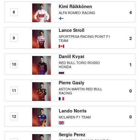
Kimi Räikkönen
4
8
ALFA ROMEO RACING
Lance Stroll
SPORTPESA RACING POINT F1
2
9
TEAM
Daniil Kvyat
RED BULL TORO ROSSO
1
10
HONDA
Pierre Gasly
ASTON MARTIN RED BULL
0
11
RACING
Lando Norris
0
12
MCLAREN F1 TEAM
Sergio Perez