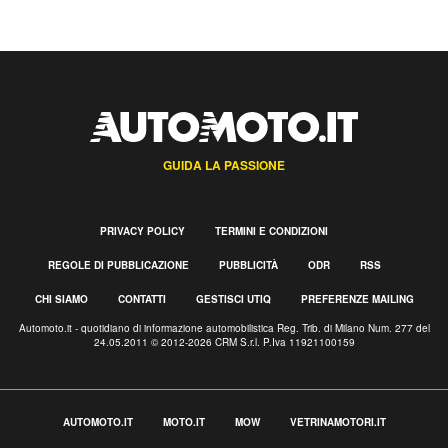
GUIDA LA PASSIONE
PRIVACY POLICY
TERMINI E CONDIZIONI
REGOLE DI PUBBLICAZIONE
PUBBLICITÀ
ODR
RSS
CHI SIAMO
CONTATTI
GESTISCI UTIQ
PREFERENZE MAILING
Automoto.it - quotidiano di informazione automobilistica Reg. Trib. di Milano Num. 277 del
24.05.2011 © 2012-2026 CRM S.r.l. P.Iva 11921100159
AUTOMOTO.IT
MOTO.IT
MOW
VETRINAMOTORI.IT