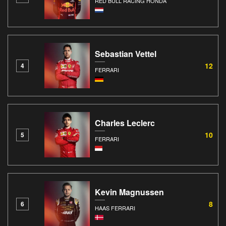
RED BULL RACING HONDA
Sebastian Vettel
12
4
FERRARI
Charles Leclerc
10
5
FERRARI
Kevin Magnussen
8
6
HAAS FERRARI