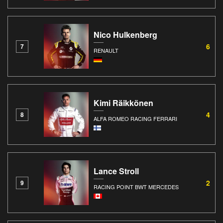
Nico Hulkenberg
6
7
RENAULT
Kimi Räikkönen
4
8
ALFA ROMEO RACING FERRARI
Lance Stroll
2
9
RACING POINT BWT MERCEDES