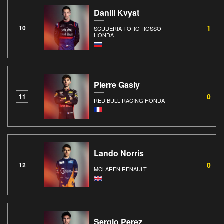
Daniil Kvyat
1
10
SCUDERIA TORO ROSSO
HONDA
Pierre Gasly
0
11
RED BULL RACING HONDA
Lando Norris
0
12
MCLAREN RENAULT
Sergio Perez