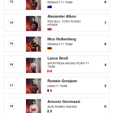
8
13
RENAULT F1 TEAM
Alexander Albon
RED BULL TORO ROSSO
7
14
HONDA
Nico Hulkenberg
6
15
RENAULT F1 TEAM
Lance Stroll
SPORTPESA RACING POINT F1
4
16
TEAM
Romain Grosjean
2
17
HAAS F1 TEAM
Antonio Giovinazzi
0
18
ALFA ROMEO RACING