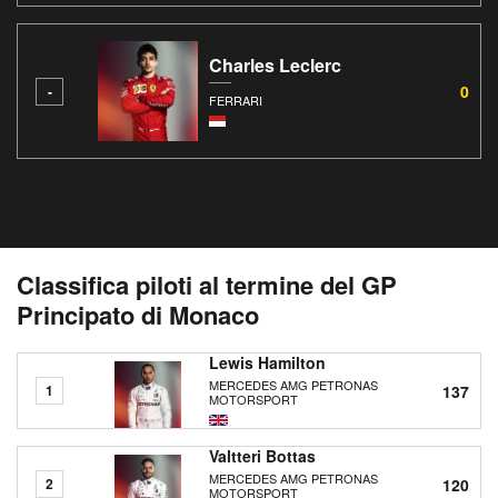
Charles Leclerc
0
-
FERRARI
Classifica piloti al termine del GP
Principato di Monaco
Lewis Hamilton
MERCEDES AMG PETRONAS
137
1
MOTORSPORT
Valtteri Bottas
MERCEDES AMG PETRONAS
120
2
MOTORSPORT