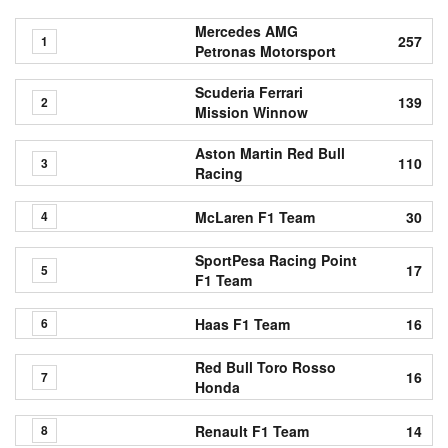
Mercedes AMG
257
1
Petronas Motorsport
Scuderia Ferrari
139
2
Mission Winnow
Aston Martin Red Bull
110
3
Racing
McLaren F1 Team
30
4
SportPesa Racing Point
17
5
F1 Team
Haas F1 Team
16
6
Red Bull Toro Rosso
16
7
Honda
Renault F1 Team
14
8