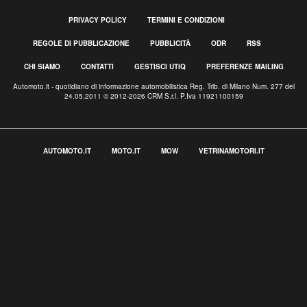
PRIVACY POLICY
TERMINI E CONDIZIONI
REGOLE DI PUBBLICAZIONE
PUBBLICITÀ
ODR
RSS
CHI SIAMO
CONTATTI
GESTISCI UTIQ
PREFERENZE MAILING
Automoto.it - quotidiano di informazione automobilistica Reg. Trib. di Milano Num. 277 del
24.05.2011 © 2012-2026 CRM S.r.l. P.Iva 11921100159
AUTOMOTO.IT
MOTO.IT
MOW
VETRINAMOTORI.IT
Informativa sulla raccolta
Le tue preferenze relative alla privacy