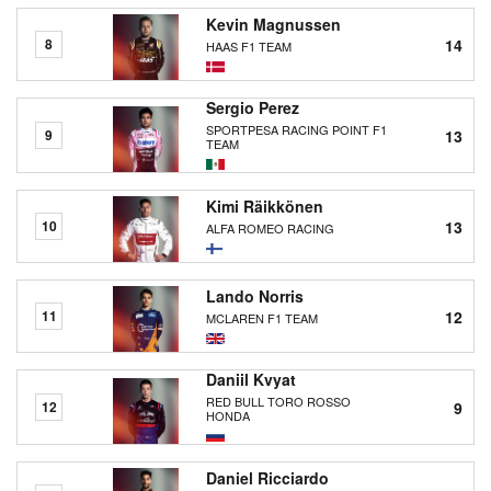
Kevin Magnussen
14
8
HAAS F1 TEAM
Sergio Perez
SPORTPESA RACING POINT F1
13
9
TEAM
Kimi Räikkönen
13
10
ALFA ROMEO RACING
Lando Norris
12
11
MCLAREN F1 TEAM
Daniil Kvyat
RED BULL TORO ROSSO
9
12
HONDA
Daniel Ricciardo