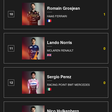
Romain Grosjean
1
10
HAAS FERRARI
Lando Norris
0
11
MCLAREN RENAULT
Sergio Perez
0
12
RACING POINT BWT MERCEDES
Nico Hulkenberg