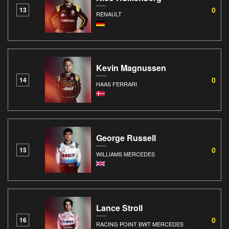
0
13
RENAULT
Kevin Magnussen
0
14
HAAS FERRARI
George Russell
0
15
WILLIAMS MERCEDES
Lance Stroll
0
16
RACING POINT BWT MERCEDES