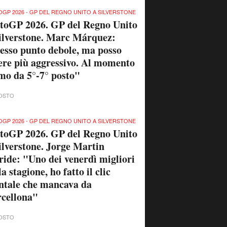
GP 2026 - GP DEL REGNO UNITO A SILVERSTONE
toGP 2026. GP del Regno Unito
ilverstone. Marc Márquez:
esso punto debole, ma posso
ere più aggressivo. Al momento
mo da 5°-7° posto"
OSTO
GP 2026 - GP DEL REGNO UNITO A SILVERSTONE
toGP 2026. GP del Regno Unito
ilverstone. Jorge Martin
ride: "Uno dei venerdì migliori
la stagione, ho fatto il clic
tale che mancava da
cellona"
OSTO