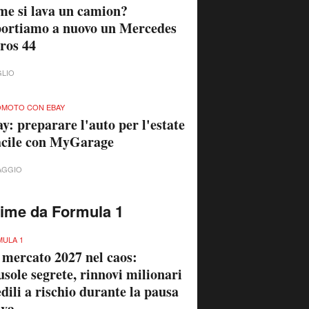
e si lava un camion?
ortiamo a nuovo un Mercedes
ros 44
GLIO
MOTO CON EBAY
y: preparare l'auto per l'estate
acile con MyGarage
AGGIO
time da Formula 1
ULA 1
 mercato 2027 nel caos:
usole segrete, rinnovi milionari
edili a rischio durante la pausa
iva