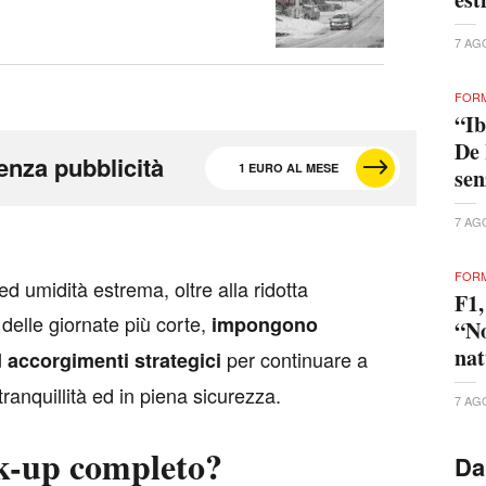
7 AG
FORM
“Ib
De 
enza pubblicità
1 EURO AL MESE
se
7 AG
FORM
d umidità estrema, oltre alla ridotta
F1,
 delle giornate più corte,
impongono
“No
nat
per continuare a
 accorgimenti strategici
tranquillità ed in piena sicurezza.
7 AG
k-up completo?
Da