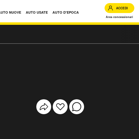
ACCEDI
AUTO NUOVE
AUTO USATE
AUTO D'EPOCA
Area concessionari