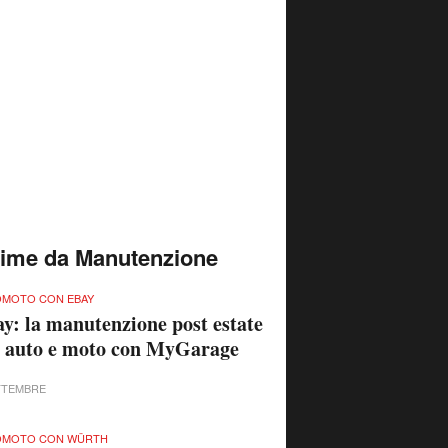
time da Manutenzione
MOTO CON EBAY
y: la manutenzione post estate
 auto e moto con MyGarage
TTEMBRE
OMOTO CON WÜRTH