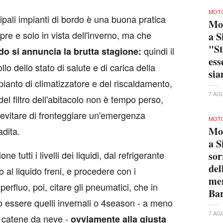
MOTO
ncipali impianti di bordo è una buona pratica
Mo
e e solo in vista dell'inverno, ma che
a S
"St
quindi il
o si annuncia la brutta stagione:
ess
lo dello stato di salute e di carica della
sia
impianto di climatizzatore e del riscaldamento,
7 AG
del filtro dell'abitacolo non è tempo perso,
evitare di fronteggiare un'emergenza
MOTO
Mo
adita.
a S
e tutti i livelli dei liquidi, dal refrigerante
sor
del
o al liquido freni, e procedere con i
men
erfluo, poi, citare gli pneumatici, che in
Bar
 essere quelli invernali o 4season - a meno
7 AG
e catene da neve -
ovviamente alla giusta