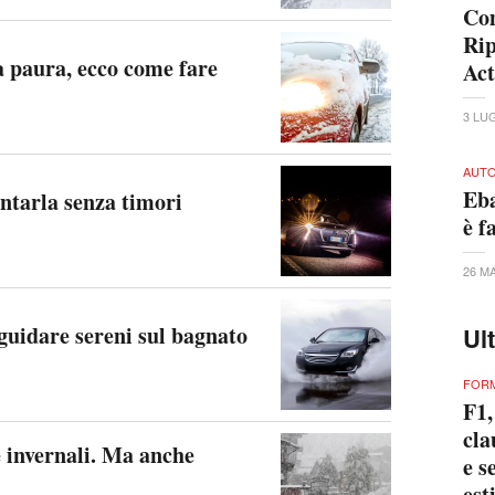
Com
Rip
a paura, ecco come fare
Act
3 LU
AUTO
Eba
ntarla senza timori
è f
26 M
 guidare sereni sul bagnato
Ul
FORM
F1,
cla
 invernali. Ma anche
e s
est