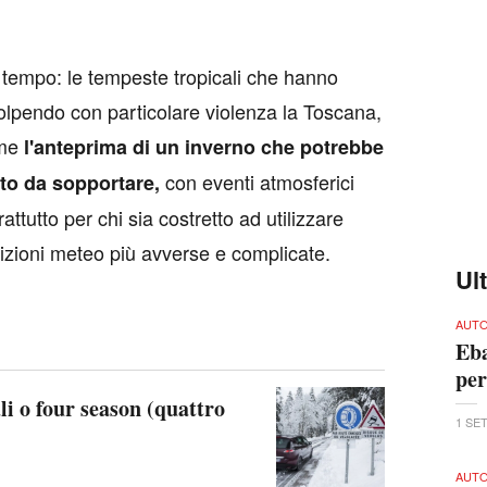
 tempo: le tempeste tropicali che hanno
, colpendo con particolare violenza la Toscana,
ome
l'anteprima di un inverno che potrebbe
con eventi atmosferici
ato da sopportare,
attutto per chi sia costretto ad utilizzare
izioni meteo più avverse e complicate.
Ul
AUTO
Eba
per
i o four season (quattro
1 SE
AUT