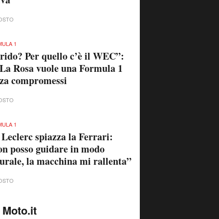
OSTO
ULA 1
rido? Per quello c’è il WEC”:
La Rosa vuole una Formula 1
nza compromessi
OSTO
ULA 1
 Leclerc spiazza la Ferrari:
n posso guidare in modo
urale, la macchina mi rallenta”
OSTO
 Moto.it