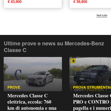
usata a Verona
usata a Verona
€ 43,900
€ 39,800
Vedi tutte
Ultime prove e news su Mercedes-Benz
Classe C
PROVE
PROVA STRUMENTA
Mercedes Classe C
Mercedes Classe
elettrica, eccola: 760
PRO e CONTRO |
km di autonomia e una
pagella e i numeri