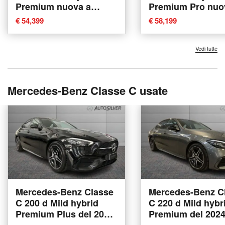
Premium nuova a
Premium Pro nuo
Verona
Verona
€ 54,399
€ 58,199
Vedi tutte
Mercedes-Benz Classe C usate
Mercedes-Benz Classe
Mercedes-Benz C
C 200 d Mild hybrid
C 220 d Mild hybr
Premium Plus del 2024
Premium del 202