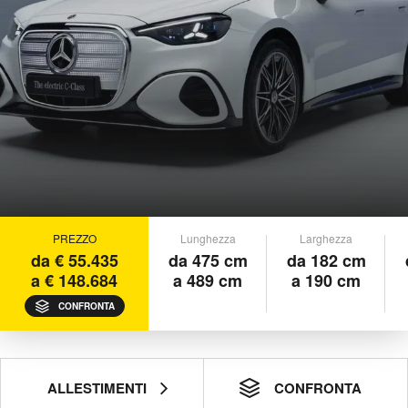
PREZZO
Lunghezza
Larghezza
da € 55.435
da 475 cm
da 182 cm
a € 148.684
a 489 cm
a 190 cm
CONFRONTA
ALLESTIMENTI
CONFRONTA