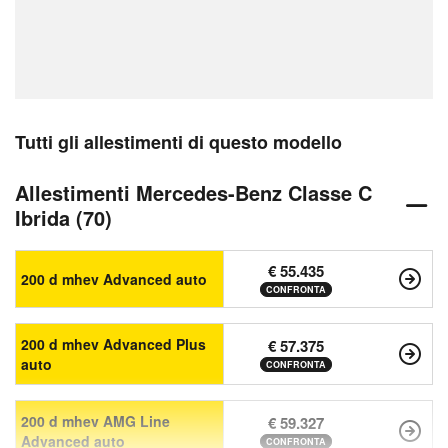
Tutti gli allestimenti di questo modello
Allestimenti Mercedes-Benz Classe C
Ibrida (70)
€ 55.435
200 d mhev Advanced auto
CONFRONTA
200 d mhev Advanced Plus
€ 57.375
auto
CONFRONTA
200 d mhev AMG Line
€ 59.327
Advanced auto
CONFRONTA