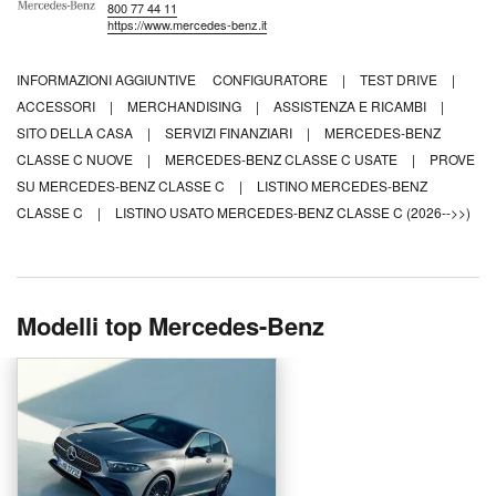
800 77 44 11
https://www.mercedes-benz.it
INFORMAZIONI AGGIUNTIVE
CONFIGURATORE
|
TEST DRIVE
|
ACCESSORI
|
MERCHANDISING
|
ASSISTENZA E RICAMBI
|
SITO DELLA CASA
|
SERVIZI FINANZIARI
|
MERCEDES-BENZ
CLASSE C NUOVE
|
MERCEDES-BENZ CLASSE C USATE
|
PROVE
SU MERCEDES-BENZ CLASSE C
|
LISTINO MERCEDES-BENZ
CLASSE C
|
LISTINO USATO MERCEDES-BENZ CLASSE C (2026-->>)
Modelli top Mercedes-Benz