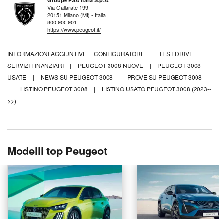
Groupe PSA Italia S.p.A.
Via Gallarate 199
20151 Milano (MI) - Italia
800 900 901
https://www.peugeot.it/
INFORMAZIONI AGGIUNTIVE
CONFIGURATORE
|
TEST DRIVE
|
SERVIZI FINANZIARI
|
PEUGEOT 3008 NUOVE
|
PEUGEOT 3008
USATE
|
NEWS SU PEUGEOT 3008
|
PROVE SU PEUGEOT 3008
|
LISTINO PEUGEOT 3008
|
LISTINO USATO PEUGEOT 3008 (2023--
>>)
Modelli top Peugeot