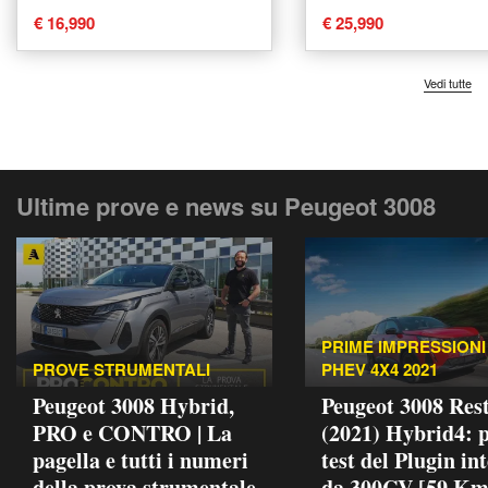
Torino
usata a Torino
€ 16,990
€ 25,990
Vedi tutte
Ultime prove e news su Peugeot 3008
PRIME IMPRESSIONI 
PROVE STRUMENTALI
PHEV 4X4 2021
Peugeot 3008 Hybrid,
Peugeot 3008 Rest
PRO e CONTRO | La
(2021) Hybrid4: 
pagella e tutti i numeri
test del Plugin in
della prova strumentale
da 300CV [59 Km