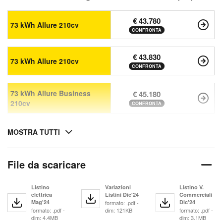
€ 43.780
73 kWh Allure 210cv
CONFRONTA
€ 43.830
73 kWh Allure 210cv
CONFRONTA
73 kWh Allure Business
€ 45.180
210cv
CONFRONTA
MOSTRA TUTTI
File da scaricare
Listino
Variazioni
Listino V.
elettrica
Listini Dic'24
Commerciali
Mag'24
Dic'24
formato: .pdf -
formato: .pdf -
dim: 121KB
formato: .pdf -
dim: 4.4MB
dim: 3.1MB