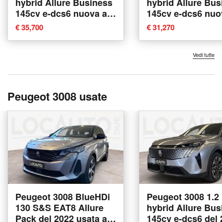
hybrid Allure Business
hybrid Allure Bus
145cv e-dcs6 nuova a
145cv e-dcs6 nuo
Montagna in Valtellina
Montagna in Valte
€ 35,700
€ 31,270
Vedi tutte
Peugeot 3008 usate
Peugeot 3008 BlueHDi
Peugeot 3008 1.2
130 S&S EAT8 Allure
hybrid Allure Bus
Pack del 2022 usata a
145cv e-dcs6 del