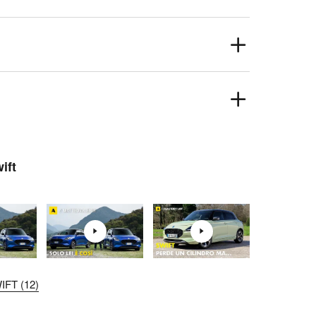
ift
FT (12)