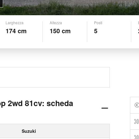
Larghezza
Altezza
Posti
174 cm
150 cm
5
op 2wd 81cv: scheda
Suzuki