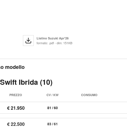
Listino Suzuki Apr'26
formato: .pdf - dim: 151KB
sso modello
Swift Ibrida (10)
PREZZO
CV / KW
CONSUMO
€ 21.950
81 / 60
€ 22.500
83 / 61