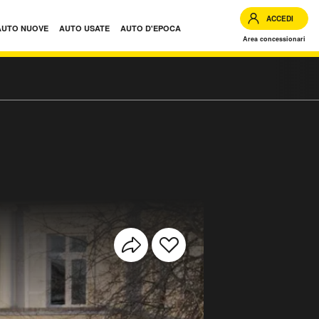
ACCEDI
AUTO NUOVE
AUTO USATE
AUTO D'EPOCA
Area concessionari