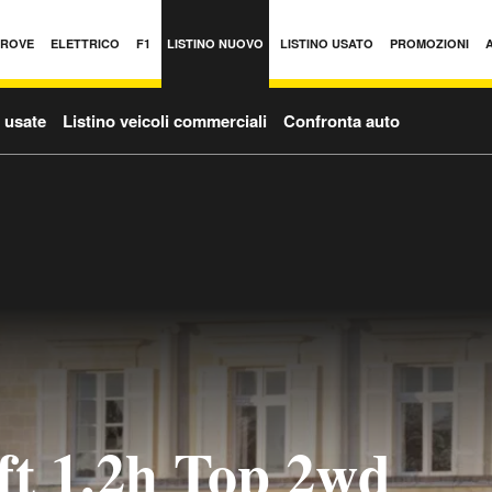
PROVE
ELETTRICO
F1
LISTINO NUOVO
LISTINO USATO
PROMOZIONI
o usate
Listino veicoli commerciali
Confronta auto
ft 1.2h Top 2wd