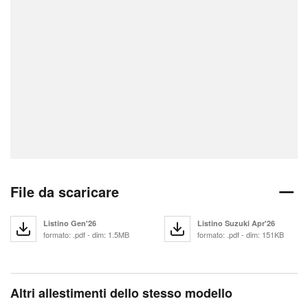
File da scaricare
Listino Gen'26
Listino Suzuki Apr'26
formato: .pdf - dim: 1.5MB
formato: .pdf - dim: 151KB
Altri allestimenti dello stesso modello