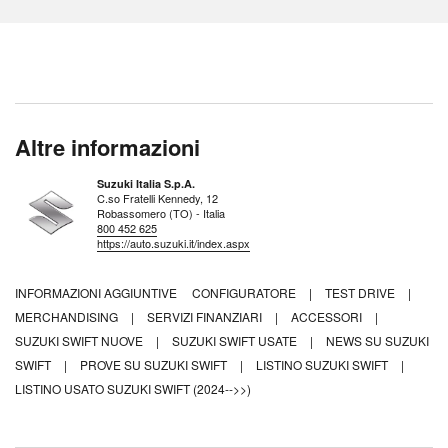
Altre informazioni
Suzuki Italia S.p.A.
C.so Fratelli Kennedy, 12
Robassomero (TO) - Italia
800 452 625
https://auto.suzuki.it/index.aspx
INFORMAZIONI AGGIUNTIVE
CONFIGURATORE
|
TEST DRIVE
|
MERCHANDISING
|
SERVIZI FINANZIARI
|
ACCESSORI
|
SUZUKI SWIFT NUOVE
|
SUZUKI SWIFT USATE
|
NEWS SU SUZUKI
SWIFT
|
PROVE SU SUZUKI SWIFT
|
LISTINO SUZUKI SWIFT
|
LISTINO USATO SUZUKI SWIFT (2024-->>)