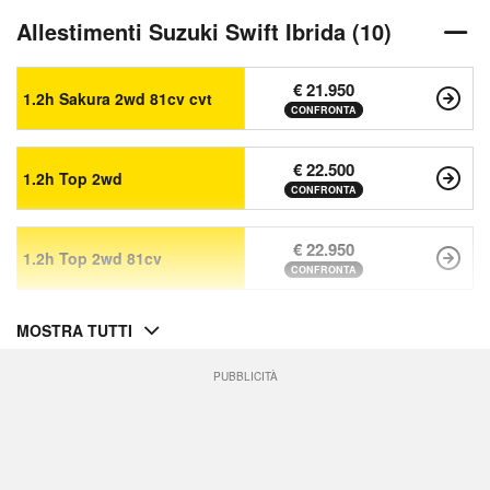
Allestimenti Suzuki Swift Ibrida (10)
€ 21.950
1.2h Sakura 2wd 81cv cvt
CONFRONTA
€ 22.500
1.2h Top 2wd
CONFRONTA
€ 22.950
1.2h Top 2wd 81cv
CONFRONTA
MOSTRA TUTTI
PUBBLICITÀ