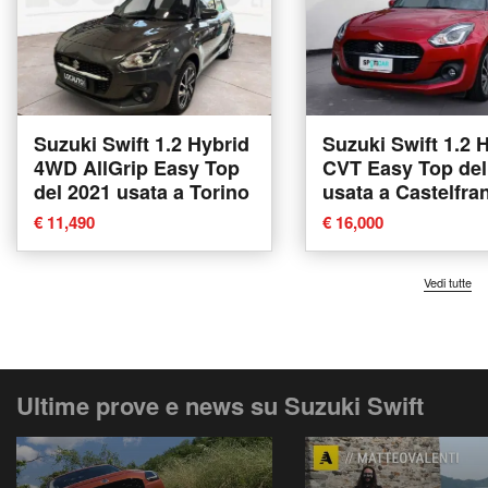
Suzuki Swift 1.2 Hybrid
Suzuki Swift 1.2 
4WD AllGrip Easy Top
CVT Easy Top del
del 2021 usata a Torino
usata a Castelfra
Veneto
€ 11,490
€ 16,000
Vedi tutte
Ultime prove e news su Suzuki Swift