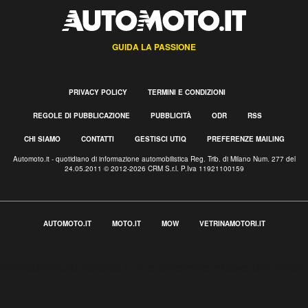
GUIDA LA PASSIONE
PRIVACY POLICY
TERMINI E CONDIZIONI
REGOLE DI PUBBLICAZIONE
PUBBLICITÀ
ODR
RSS
CHI SIAMO
CONTATTI
GESTISCI UTIQ
PREFERENZE MAILING
Automoto.it - quotidiano di informazione automobilistica Reg. Trib. di Milano Num. 277 del
24.05.2011 © 2012-2026 CRM S.r.l. P.Iva 11921100159
AUTOMOTO.IT
MOTO.IT
MOW
VETRINAMOTORI.IT
Informativa sulla raccolta
Le tue preferenze relative alla privacy