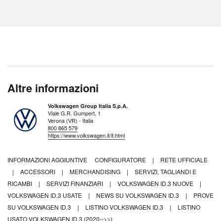
Altre informazioni
Volkswagen Group Italia S.p.A.
Viale G.R. Gumpert, 1
Verona (VR) - Italia
800 865 579
https://www.volkswagen.it/it.html
INFORMAZIONI AGGIUNTIVE
CONFIGURATORE
|
RETE UFFICIALE
|
ACCESSORI
|
MERCHANDISING
|
SERVIZI, TAGLIANDI E
RICAMBI
|
SERVIZI FINANZIARI
|
VOLKSWAGEN ID.3 NUOVE
|
VOLKSWAGEN ID.3 USATE
|
NEWS SU VOLKSWAGEN ID.3
|
PROVE
SU VOLKSWAGEN ID.3
|
LISTINO VOLKSWAGEN ID.3
|
LISTINO
USATO VOLKSWAGEN ID.3 (2020-->>)