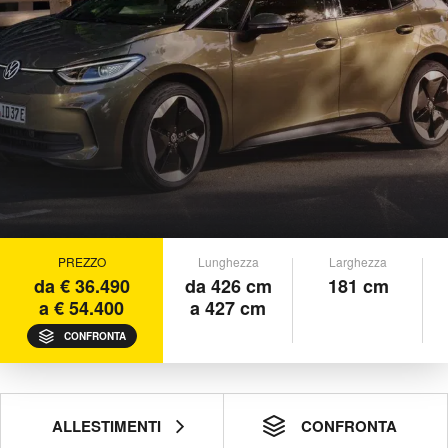
PREZZO
Lunghezza
Larghezza
da € 36.490
da 426 cm
181 cm
a € 54.400
a 427 cm
CONFRONTA
ALLESTIMENTI
CONFRONTA