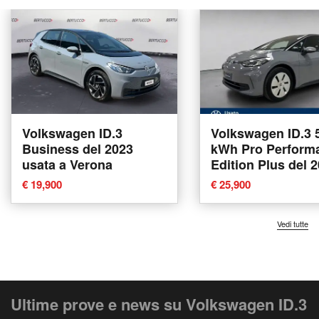
Volkswagen ID.3
Volkswagen ID.3 
Business del 2023
kWh Pro Perform
usata a Verona
Edition Plus del 
usata a Arzignan
€ 19,900
€ 25,900
Vedi tutte
Ultime prove e news su Volkswagen ID.3