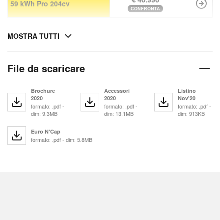
59 kWh Pro 204cv
CONFRONTA
MOSTRA TUTTI
File da scaricare
Brochure
Accessori
Listino
2020
2020
Nov'20
formato: .pdf -
formato: .pdf -
formato: .pdf -
dim: 9.3MB
dim: 13.1MB
dim: 913KB
Euro N'Cap
formato: .pdf - dim: 5.8MB