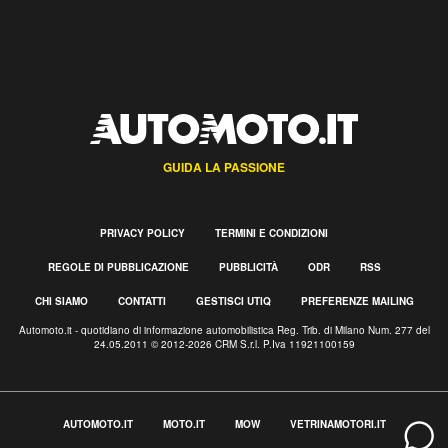
GUIDA LA PASSIONE
PRIVACY POLICY
TERMINI E CONDIZIONI
REGOLE DI PUBBLICAZIONE
PUBBLICITÀ
ODR
RSS
CHI SIAMO
CONTATTI
GESTISCI UTIQ
PREFERENZE MAILING
Automoto.it - quotidiano di informazione automobilistica Reg. Trib. di Milano Num. 277 del
24.05.2011 © 2012-2026 CRM S.r.l. P.Iva 11921100159
AUTOMOTO.IT
MOTO.IT
MOW
VETRINAMOTORI.IT