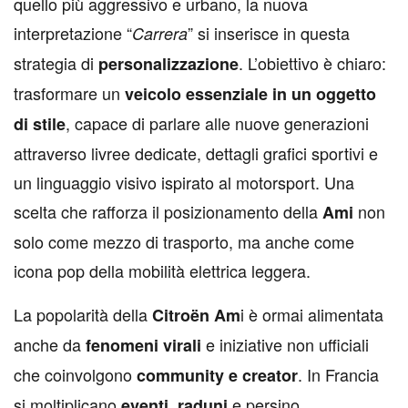
quello più aggressivo e urbano, la nuova
interpretazione “
” si inserisce in questa
Carrera
strategia di
. L’obiettivo è chiaro:
personalizzazione
trasformare un
veicolo essenziale in un oggetto
, capace di parlare alle nuove generazioni
di stile
attraverso livree dedicate, dettagli grafici sportivi e
un linguaggio visivo ispirato al motorsport. Una
scelta che rafforza il posizionamento della
non
Ami
solo come mezzo di trasporto, ma anche come
icona pop della mobilità elettrica leggera.
La popolarità della
i è ormai alimentata
Citroën Am
anche da
e iniziative non ufficiali
fenomeni virali
che coinvolgono
. In Francia
community e creator
si moltiplicano
,
e persino
eventi
raduni