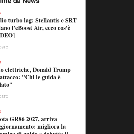
time da News
S
io turbo lag: Stellantis e SRT
lano l'eBoost Air, ecco cos'è
IDEO]
OSTO
S
o elettriche, Donald Trump
'attacco: "Chi le guida è
lato"
OSTO
S
ota GR86 2027, arriva
ggiornamento: migliora la
amica di guida e debutta il