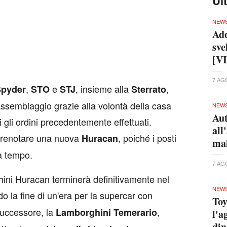
Ul
NEW
Add
sve
[V
7 AG
,
e
, insieme alla
,
pyder
STO
STJ
Sterrato
assemblaggio grazie alla volontà della casa
NEW
Aut
i gli ordini precedentemente effettuati.
all
 prenotare una nuova
, poiché i posti
Huracan
ma
a tempo.
7 AG
ini Huracan terminerà definitivamente nel
NEW
o la fine di un'era per la supercar con
Toy
 successore, la
,
Lamborghini Temerario
l'a
din