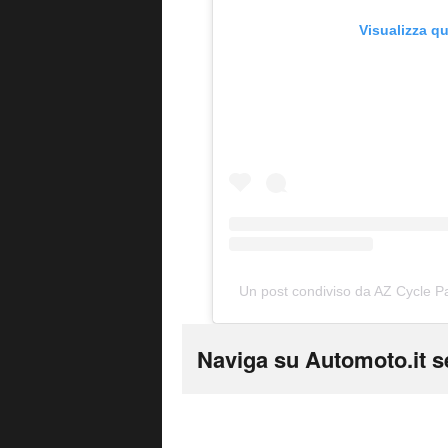
Visualizza q
Un post condiviso da AZ Cycle Pa
Naviga su Automoto.it s