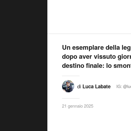
Un esemplare della le
dopo aver vissuto giorni
destino finale: lo smo
di
Luca Labate
IG: @lu
21 gennaio 2025