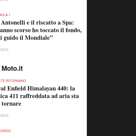
ULA 1
 Antonelli e il riscatto a Spa:
anno scorso ho toccato il fondo,
i guido il Mondiale”
OSTO
 Moto.it
LTE RITORNANO
al Enfield Himalayan 440: la
ica 411 raffreddata ad aria sta
 tornare
OSTO
ICORDO