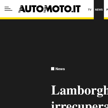
TV
NEWS
News
Lamborgh
irrecupera