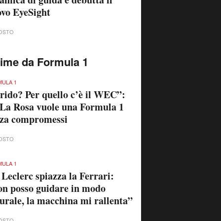
vo EyeSight
OSTO
time da Formula 1
ULA 1
rido? Per quello c’è il WEC”:
La Rosa vuole una Formula 1
nza compromessi
OSTO
ULA 1
 Leclerc spiazza la Ferrari:
n posso guidare in modo
urale, la macchina mi rallenta”
OSTO