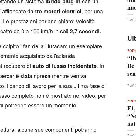
ottando un sistema
-
con un
ibrido plug
in
nuo
affiancato da
, per una
i
tre motori elettrici
. Le prestazioni parlano chiaro: velocità
7 AG
catto da 0 a 100 km/h in soli
2,7 secondi.
Ul
a colpito i fan della Huracan: un esemplare
FORM
temente acquistato dall'azienda
“Ib
De 
el recupero di
. In
auto di lusso incidentate
se
upercar è stata ripresa mentre veniva
o il banco di lavoro per la sua ultima fase di
7 AG
esso completo non è mostrato nel video, per
FORM
ini potrebbe essere un momento
F1,
“No
nat
 vettura, alcune sue componenti potranno
7 AG