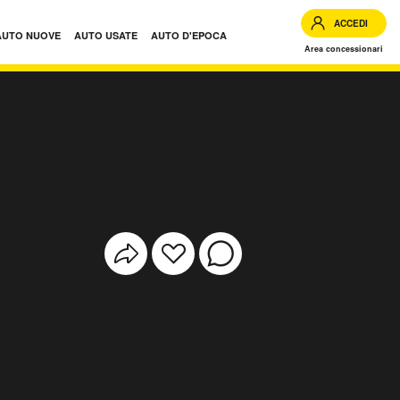
ACCEDI
AUTO NUOVE
AUTO USATE
AUTO D'EPOCA
Area concessionari