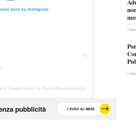
Add
non
uesto post su Instagram
mo
7 AG
Pon
Con
Pub
7 AG
rts, Quality Used Car Parts (@azcycleparts)
enza pubblicità
1 EURO AL MESE