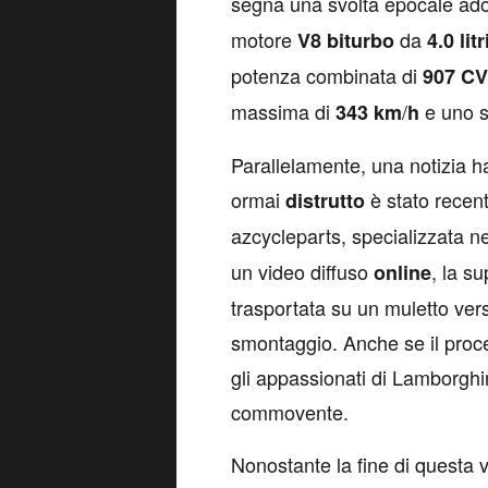
segna una svolta epocale ad
motore
da
V8 biturbo
4.0 litr
potenza combinata di
907 CV
massima di
/
e uno s
343 km
h
Parallelamente, una notizia h
ormai
è stato recen
distrutto
azcycleparts, specializzata n
un video diffuso
, la s
online
trasportata su un muletto vers
smontaggio. Anche se il proc
gli appassionati di Lamborgh
commovente.
Nonostante la fine di questa