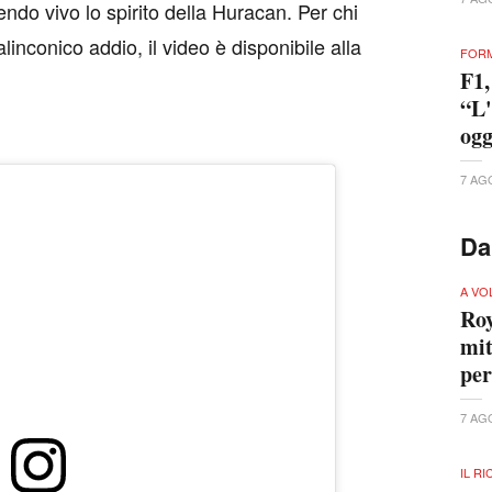
endo vivo lo spirito della Huracan. Per chi
inconico addio, il video è disponibile alla
FORM
F1,
“L'
ogg
7 AG
Da
A VO
Roy
mit
per
7 AG
IL R