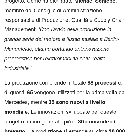
progetto. Come ha dichiarato
,
Michael Schiebe
membro del Consiglio di Amministrazione
responsabile di Produzione, Qualità e Supply Chain
Management:
"Con l'avvio della produzione in
grande serie del motore a flusso assiale a Berlin-
Marienfelde, stiamo portando un'innovazione
pionieristica per l'elettromobilità nella realtà
industriale."
La produzione comprende in totale
e,
98 processi
di questi,
vengono utilizzati per la prima volta da
65
Mercedes, mentre
35 sono nuovi a livello
. Le innovazioni sviluppate per questo
mondiale
progetto hanno generato più di
30 domande di
. La produzione si estende su circa
brevetto
30.000