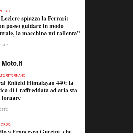
ULA 1
 Leclerc spiazza la Ferrari:
n posso guidare in modo
urale, la macchina mi rallenta”
OSTO
 Moto.it
LTE RITORNANO
al Enfield Himalayan 440: la
ica 411 raffreddata ad aria sta
 tornare
OSTO
ICORDO
io a Francesco Guccini, che