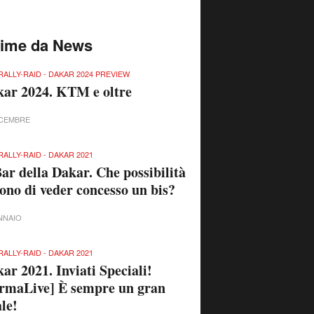
time da News
RALLY-RAID - DAKAR 2024 PREVIEW
ar 2024. KTM e oltre
ICEMBRE
RALLY-RAID - DAKAR 2021
Bar della Dakar. Che possibilità
sono di veder concesso un bis?
NNAIO
RALLY-RAID - DAKAR 2021
ar 2021. Inviati Speciali!
rmaLive] È sempre un gran
ale!