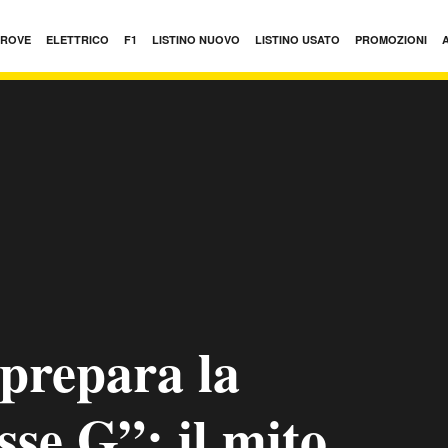
PROVE
ELETTRICO
F1
LISTINO NUOVO
LISTINO USATO
PROMOZIONI
prepara la
se G”: il mito