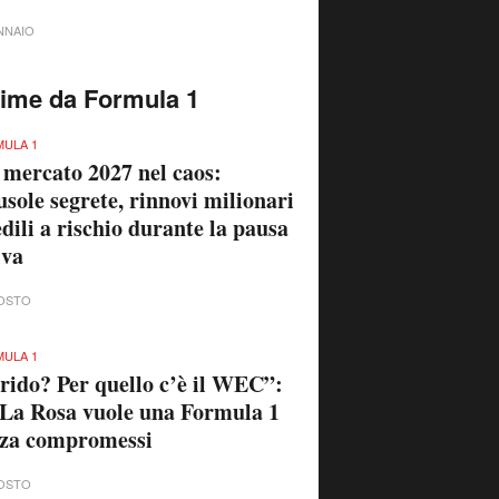
NNAIO
time da Formula 1
ULA 1
 mercato 2027 nel caos:
usole segrete, rinnovi milionari
edili a rischio durante la pausa
iva
OSTO
ULA 1
rido? Per quello c’è il WEC”:
La Rosa vuole una Formula 1
nza compromessi
OSTO