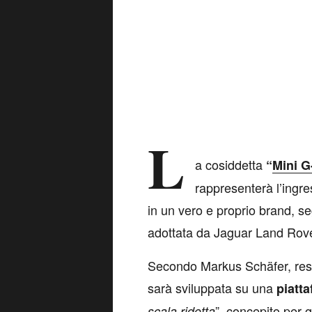
L
a cosiddetta
“
Mini G
rappresenterà l’ingr
in un vero e proprio brand, s
adottata da Jaguar Land Rov
Secondo Markus Schäfer, resp
sarà sviluppata su una
piatta
”, concepito per g
scala ridotta