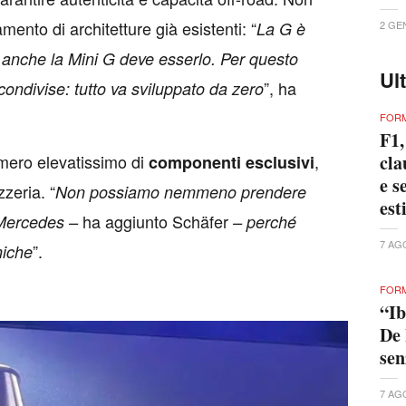
mento di architetture già esistenti: “
La G è
2 GE
e anche la Mini G deve esserlo. Per questo
Ul
”, ha
ondivise: tutto va sviluppato da zero
FORM
F1,
umero elevatissimo di
,
cla
componenti esclusivi
e s
zzeria. “
Non possiamo nemmeno prendere
est
ha aggiunto Schäfer
 Mercedes –
– perché
7 AG
”.
niche
FORM
“Ib
De 
se
7 AG