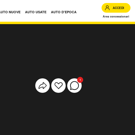
ACCEDI
AUTO NUOVE
AUTO USATE
AUTO D'EPOCA
Area concessionari
1