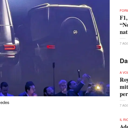
FORM
F1,
“No
nat
7 AG
Da
A VO
Roy
mit
per
cedes
7 AG
IL R
Add