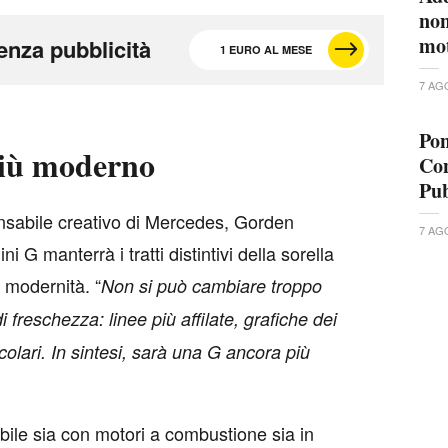
non
mo
enza pubblicità
1 EURO AL MESE
7 AG
Pon
 più moderno
Con
Pub
ponsabile creativo di Mercedes, Gorden
7 AG
i G manterrà i tratti distintivi della sorella
 modernità. “
Non si può cambiare troppo
 freschezza: linee più affilate, grafiche dei
colari. In sintesi, sarà una G ancora più
bile sia con motori a combustione sia in