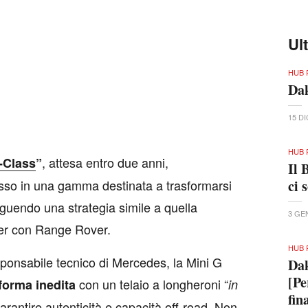
Ul
HUB 
Dak
15 D
HUB 
, attesa entro due anni,
-Class
”
Il 
esso in una gamma destinata a trasformarsi
ci 
eguendo una strategia simile a quella
3 GE
er con Range Rover.
HUB 
onsabile tecnico di Mercedes, la Mini G
Dak
[Pe
con un telaio a longheroni “
forma inedita
in
fin
arantire autenticità e capacità off-road. Non