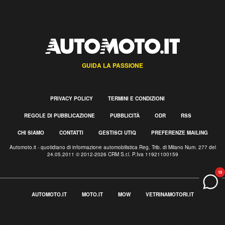
GUIDA LA PASSIONE
PRIVACY POLICY
TERMINI E CONDIZIONI
REGOLE DI PUBBLICAZIONE
PUBBLICITÀ
ODR
RSS
CHI SIAMO
CONTATTI
GESTISCI UTIQ
PREFERENZE MAILING
Automoto.it - quotidiano di informazione automobilistica Reg. Trib. di Milano Num. 277 del
24.05.2011 © 2012-2026 CRM S.r.l. P.Iva 11921100159
15
AUTOMOTO.IT
MOTO.IT
MOW
VETRINAMOTORI.IT