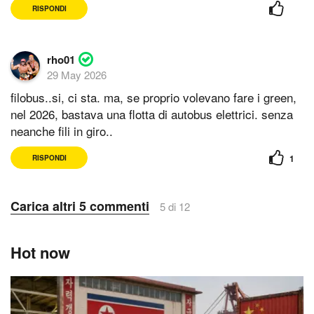
RISPONDI
rho01
29 May 2026
filobus..si, ci sta. ma, se proprio volevano fare i green,
nel 2026, bastava una flotta di autobus elettrici. senza
neanche fili in giro..
1
RISPONDI
Carica altri 5 commenti
5 di 12
Hot now