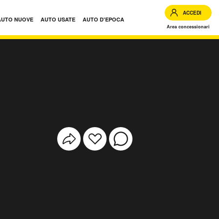
ACCEDI
AUTO NUOVE
AUTO USATE
AUTO D'EPOCA
Area concessionari