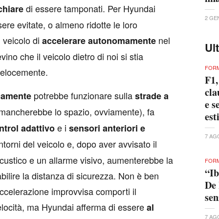
di essere tamponati. Per Hyundai
chiare
2 GE
re evitate, o almeno ridotte le loro
 veicolo di
nel
accelerare autonomamente
Ul
ino che il veicolo dietro di noi si stia
FORM
velocemente.
F1,
cla
potrebbe funzionare sulla
icamente
strade a
e s
mancherebbe lo spazio, ovviamente), fa
est
e i
ntrol adattivo
sensori anteriori e
7 AG
torni del veicolo e, dopo aver avvisato il
ustico e un allarme visivo, aumenterebbe la
FORM
“Ib
abilire la distanza di sicurezza. Non è ben
De 
’accelerazione improvvisa comporti il
se
elocità, ma Hyundai afferma di essere
al
7 AG