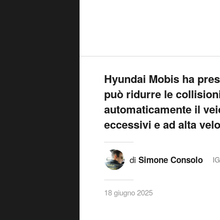
Hyundai Mobis ha pres
può ridurre le collisio
automaticamente il vei
eccessivi e ad alta velo
di
Simone Consolo
I
18 giugno 2025