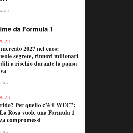
NNAIO
time da Formula 1
ULA 1
 mercato 2027 nel caos:
usole segrete, rinnovi milionari
edili a rischio durante la pausa
iva
OSTO
ULA 1
rido? Per quello c’è il WEC”:
La Rosa vuole una Formula 1
nza compromessi
OSTO