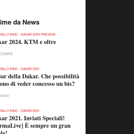
time da News
RALLY-RAID - DAKAR 2024 PREVIEW
ar 2024. KTM e oltre
ICEMBRE
RALLY-RAID - DAKAR 2021
Bar della Dakar. Che possibilità
sono di veder concesso un bis?
NNAIO
RALLY-RAID - DAKAR 2021
ar 2021. Inviati Speciali!
rmaLive] È sempre un gran
ale!