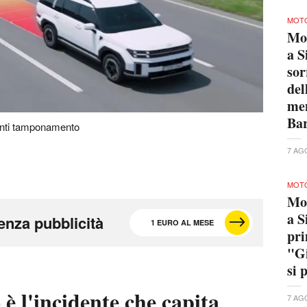
MOTO
Mo
a S
sor
del
men
Bar
anti tamponamento
7 AG
MOTO
Mo
a S
enza pubblicità
1 EURO AL MESE
pri
"Gi
si 
è l'incidente che capita
7 AG