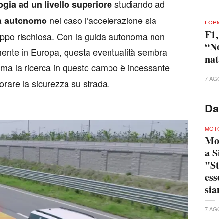
studiando ad
ogia ad un livello superiore
nel caso l’accelerazione sia
ia autonomo
FORM
F1,
roppo rischiosa. Con la guida autonoma non
“No
mente in Europa, questa eventualità sembra
nat
 ma la ricerca in questo campo è incessante
7 AG
iorare la sicurezza su strada.
Da
MOTO
Mo
a S
"St
ess
sia
7 AG