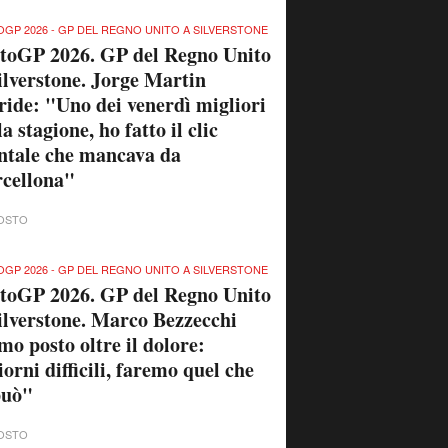
GP 2026 - GP DEL REGNO UNITO A SILVERSTONE
toGP 2026. GP del Regno Unito
ilverstone. Jorge Martin
ride: "Uno dei venerdì migliori
la stagione, ho fatto il clic
tale che mancava da
cellona"
OSTO
GP 2026 - GP DEL REGNO UNITO A SILVERSTONE
toGP 2026. GP del Regno Unito
ilverstone. Marco Bezzecchi
mo posto oltre il dolore:
orni difficili, faremo quel che
può"
OSTO