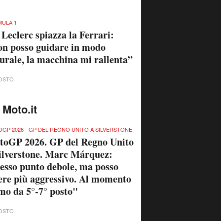
ULA 1
 Leclerc spiazza la Ferrari:
n posso guidare in modo
urale, la macchina mi rallenta”
OSTO
 Moto.it
GP 2026 - GP DEL REGNO UNITO A SILVERSTONE
toGP 2026. GP del Regno Unito
ilverstone. Marc Márquez:
esso punto debole, ma posso
ere più aggressivo. Al momento
mo da 5°-7° posto"
OSTO