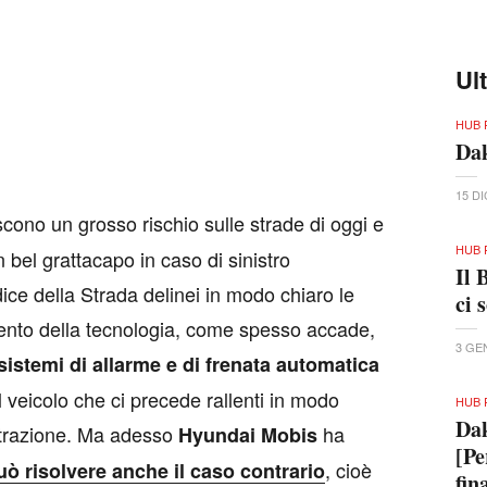
Ul
HUB 
Dak
15 D
scono un grosso rischio sulle strade di oggi e
HUB 
bel grattacapo in caso di sinistro
Il 
ice della Strada delinei in modo chiaro le
ci 
vento della tecnologia, come spesso accade,
3 GE
sistemi di allarme e di frenata automatica
l veicolo che ci precede rallenti in modo
HUB 
Dak
istrazione. Ma adesso
ha
Hyundai Mobis
[Pe
, cioè
uò risolvere anche il caso contrario
fin