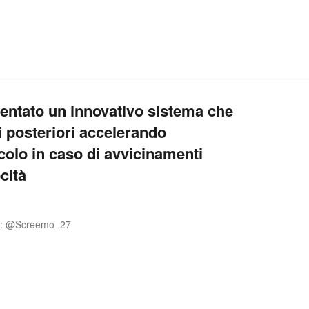
entato un innovativo sistema che
ni posteriori accelerando
colo in caso di avvicinamenti
cità
G: @Screemo_27