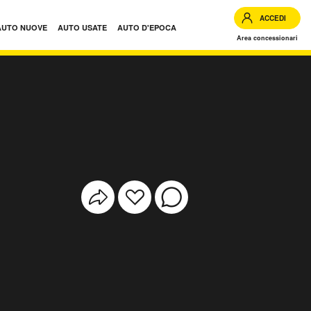
ACCEDI
AUTO NUOVE
AUTO USATE
AUTO D'EPOCA
Area concessionari