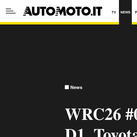
TV
NEWS
News
WRC26 #0
D1. Toyot