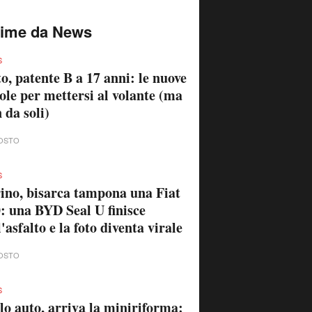
time da News
S
o, patente B a 17 anni: le nuove
ole per mettersi al volante (ma
 da soli)
OSTO
S
ino, bisarca tampona una Fiat
: una BYD Seal U finisce
l'asfalto e la foto diventa virale
OSTO
S
lo auto, arriva la miniriforma: