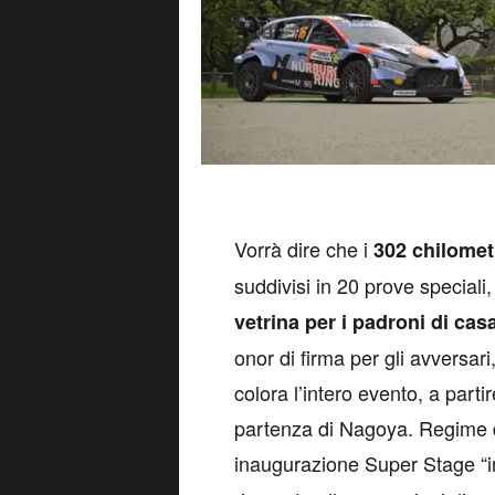
V
orrà dire che i
302 chilometr
suddivisi in 20 prove speciali,
vetrina per i padroni di cas
onor di firma per gli avversar
colora l’intero evento, a part
partenza di Nagoya. Regime 
inaugurazione Super Stage “i