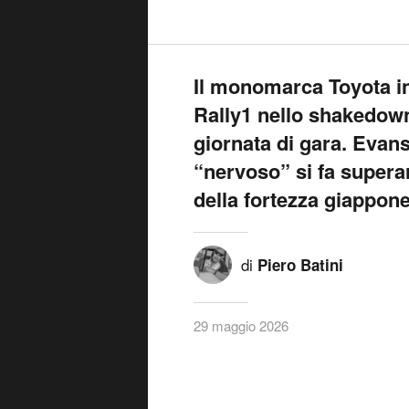
Il monomarca Toyota in 
Rally1 nello shakedown
giornata di gara. Evans
“nervoso” si fa superar
della fortezza giappon
di
Piero Batini
29 maggio 2026