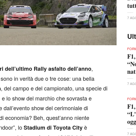
tut
7 AG
Ul
FORM
F1,
“No
,
i dell’ultimo Rally asfalto dell’anno
nat
 sono in verità due o tre cose: una bella
7 AG
, del campo e del campionato, una specie di
a
i, e lo show del marchio che sovrasta e
FORM
F1,
ire dall’evento show del cerimoniale di
“L'
di economia? Beh, quest’anno niente
ogg
ndoor”, lo
è
Stadium di Toyota City
7 AG