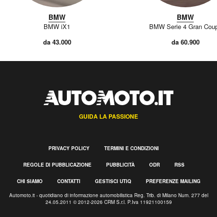
BMW
BMW
BMW iX1
BMW Serie 4 Gran Cou
da 43.000
da 60.900
GUIDA LA PASSIONE
PRIVACY POLICY
TERMINI E CONDIZIONI
REGOLE DI PUBBLICAZIONE
PUBBLICITÀ
ODR
RSS
CHI SIAMO
CONTATTI
GESTISCI UTIQ
PREFERENZE MAILING
Automoto.it - quotidiano di informazione automobilistica Reg. Trib. di Milano Num. 277 del
24.05.2011 © 2012-2026 CRM S.r.l. P.Iva 11921100159