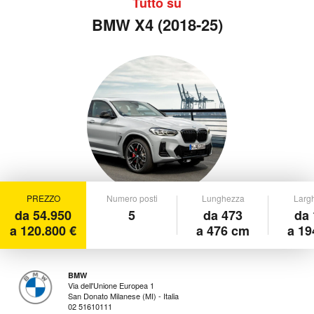
Tutto su
BMW X4 (2018-25)
PREZZO
Numero posti
Lunghezza
Larg
da 54.950
5
da 473
da 
a 120.800 €
a 476 cm
a 19
BMW
Via dell'Unione Europea 1
San Donato Milanese (MI) - Italia
02 51610111