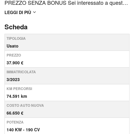
PREZZO SENZA BONUS Sei interessato a questo
veicolo? Contattaci qui: Telefono: 075.6970511
LEGGI DI PIÙ
Whatsapp: 389.1877592 Oppure vieni a trovarci in
Scheda
uno dei nostri showroom, siamo a Perugia, Foligno,
TIPOLOGIA
T...
Usato
PREZZO
37.900 €
IMMATRICOLATA
3/2023
KM PERCORSI
74.591 km
COSTO AUTO NUOVA
66.650 €
POTENZA
140 KW - 190 CV