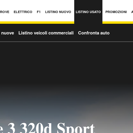
PROVE
ELETTRICO
F1
LISTINO NUOVO
LISTINO USATO
PROMOZIONI
o nuove
Listino veicoli commerciali
Confronta auto
 3 320d Sport