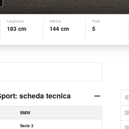
Larghezza
Altezza
Posti
183 cm
144 cm
5
port: scheda tecnica
BMW
Serie 3