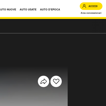
ACCEDI
AUTO NUOVE
AUTO USATE
AUTO D'EPOCA
Area concessionari