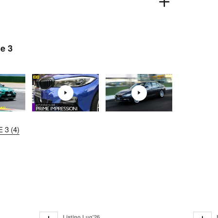
e 3
 3 (4)
Listino Lug'26