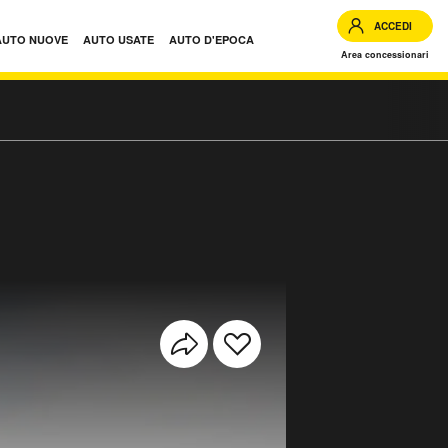
ACCEDI
AUTO NUOVE
AUTO USATE
AUTO D'EPOCA
Area concessionari