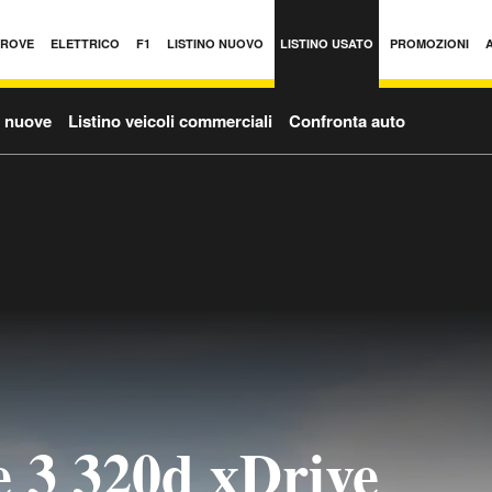
PROVE
ELETTRICO
F1
LISTINO NUOVO
LISTINO USATO
PROMOZIONI
o nuove
Listino veicoli commerciali
Confronta auto
 3 320d xDrive