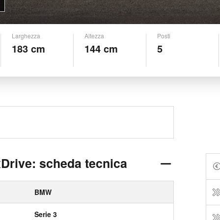
Larghezza
Altezza
Posti
183 cm
144 cm
5
Drive: scheda tecnica
BMW
Serie 3