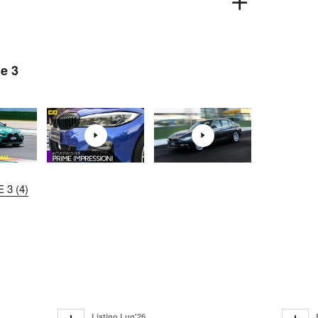
e 3
 3 (4)
Listino Lug'26