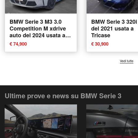
BMW Serie 3 M3 3.0
BMW Serie 3 320i
Competition M xdrive
del 2021 usata a
auto del 2024 usata a
Tricase
Verona
€ 74,900
€ 30,900
Vedi tutte
Ultime prove e news su BMW Serie 3