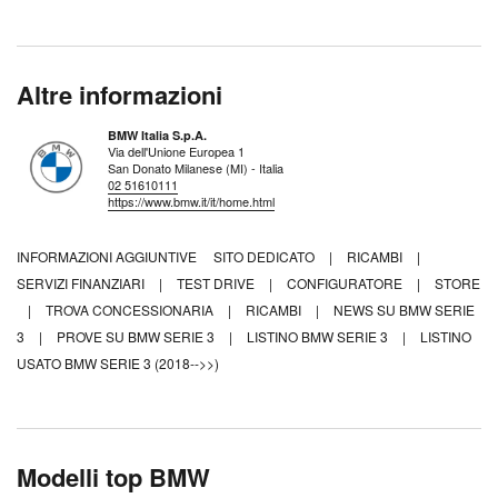
Altre informazioni
BMW Italia S.p.A.
Via dell'Unione Europea 1
San Donato Milanese (MI) - Italia
02 51610111
https://www.bmw.it/it/home.html
INFORMAZIONI AGGIUNTIVE
SITO DEDICATO
|
RICAMBI
|
SERVIZI FINANZIARI
|
TEST DRIVE
|
CONFIGURATORE
|
STORE
|
TROVA CONCESSIONARIA
|
RICAMBI
|
NEWS SU BMW SERIE
3
|
PROVE SU BMW SERIE 3
|
LISTINO BMW SERIE 3
|
LISTINO
USATO BMW SERIE 3 (2018-->>)
Modelli top BMW