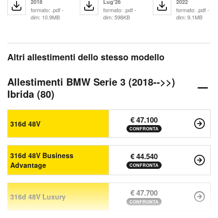
2018
Lug'26
2022
formato: .pdf -
formato: .pdf -
formato: .pdf -
dim: 10.9MB
dim: 598KB
dim: 9.1MB
Altri allestimenti dello stesso modello
Allestimenti BMW Serie 3 (2018-->>)
Ibrida (80)
€ 47.100
316d 48V
CONFRONTA
316d 48V Business
€ 44.540
Advantage
CONFRONTA
€ 47.700
316d 48V Luxury
CONFRONTA