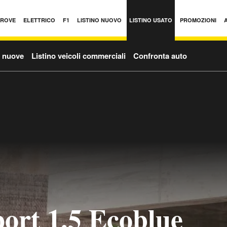
PROVE
ELETTRICO
F1
LISTINO NUOVO
LISTINO USATO
PROMOZIONI
o nuove
Listino veicoli commerciali
Confronta auto
ort 1.5 Ecoblue