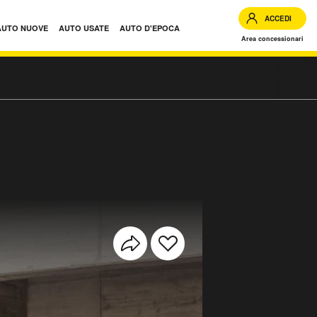
ACCEDI
AUTO NUOVE
AUTO USATE
AUTO D'EPOCA
Area concessionari