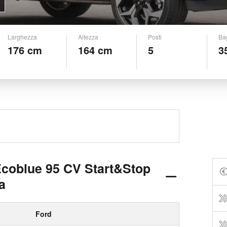
Larghezza
Altezza
Posti
Ba
176 cm
164 cm
5
3
Ecoblue 95 CV Start&Stop
a
Ford