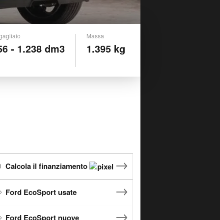
gagliaio
Massa
56 - 1.238 dm3
1.395 kg
Calcola il finanziamento
Ford EcoSport usate
Ford EcoSport nuove