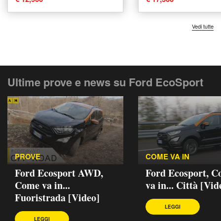
Tricase
Vedi tutte
Ultime prove e news su Ford EcoSport
PROVE
COME VA IN
Ford Ecosport AWD,
Ford Ecosport, 
Come va in...
va in... Città [Vid
Fuoristrada [Video]
LEGGI
LEGGI