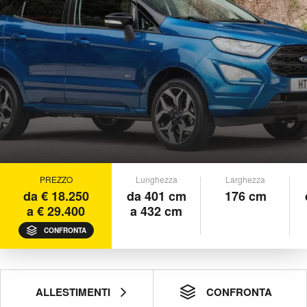
PREZZO
Lunghezza
Larghezza
da € 18.250
da 401 cm
176 cm
a € 29.400
a 432 cm
CONFRONTA
ALLESTIMENTI
CONFRONTA