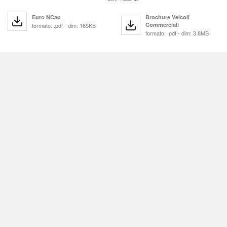
Euro NCap
Brochure Veicoli
Commerciali
formato: .pdf - dim: 165KB
formato: .pdf - dim: 3.8MB