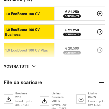
€ 21.250
1.0 EcoBoost 100 CV
CONFRONTA
1.0 EcoBoost 100 CV
€ 21.250
Business
CONFRONTA
€ 20.500
1.0 EcoBoost 100 CV Plus
CONFRONTA
MOSTRA TUTTI
File da scaricare
Brochure
Listino
Listino
2019
Businees
Giu'22
Lug'19
formato: .pdf -
formato: .pdf -
dim: 3.1MB
formato: .pdf -
dim: 1.2MB
dim: 1022KB