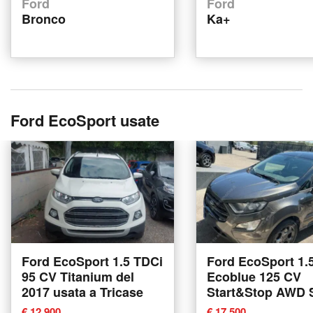
Ford
Ford
Bronco
Ka+
Ford EcoSport usate
Ford EcoSport 1.5 TDCi
Ford EcoSport 1.
95 CV Titanium del
Ecoblue 125 CV
2017 usata a Tricase
Start&Stop AWD 
Line del 2019 usa
€ 12,900
€ 17,500