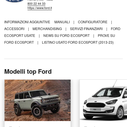
800 22 44 33
https://www.ford.it
INFORMAZIONI AGGIUNTIVE
MANUALI
|
CONFIGURATORE
|
ACCESSORI
|
MERCHANDISING
|
SERVIZI FINANZIARI
|
FORD
ECOSPORT USATE
|
NEWS SU FORD ECOSPORT
|
PROVE SU
FORD ECOSPORT
|
LISTINO USATO FORD ECOSPORT (2013-23)
Modelli top Ford