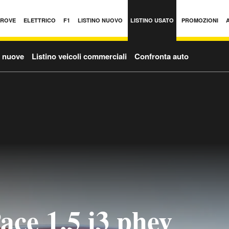
PROVE
ELETTRICO
F1
LISTINO NUOVO
LISTINO USATO
PROMOZIONI
o nuove
Listino veicoli commerciali
Confronta auto
ace 1.5 i3 phev