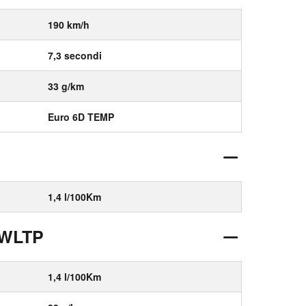
190 km/h
7,3 secondi
33 g/km
Euro 6D TEMP
1,4 l/100Km
 WLTP
1,4 l/100Km