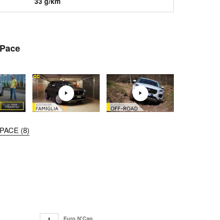
33 g/km
-Pace
PACE (8)
Euro N'Cap