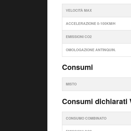
VELOCITÀ MAX
ACCELERAZIONE 0-100KM/H
EMISSIONI CO2
OMOLOGAZIONE ANTINQUIN.
Consumi
MISTO
Consumi dichiarati
CONSUMO COMBINATO