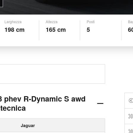
Larghezza
Altezza
Posti
Ba
198 cm
165 cm
5
6
i3 phev R-Dynamic S awd
 tecnica
Jaguar