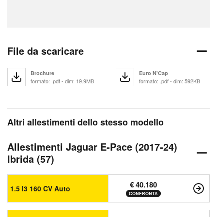
File da scaricare
Brochure
Euro N'Cap
formato: .pdf - dim: 19.9MB
formato: .pdf - dim: 592KB
Altri allestimenti dello stesso modello
Allestimenti Jaguar E-Pace (2017-24)
Ibrida (57)
€ 40.180
1.5 I3 160 CV Auto
CONFRONTA