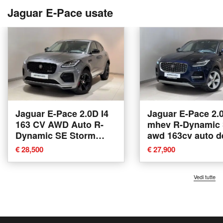
Jaguar E-Pace usate
Jaguar E-Pace 2.0D I4
Jaguar E-Pace 2.0
163 CV AWD Auto R-
mhev R-Dynamic
Dynamic SE Storm
awd 163cv auto d
Edition del 2021 usata
2022 usata a Var
€ 28,500
€ 27,900
a Varese
Vedi tutte