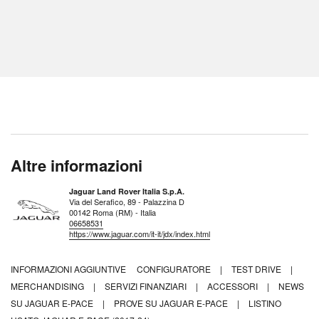
Altre informazioni
Jaguar Land Rover Italia S.p.A.
Via del Serafico, 89 - Palazzina D
00142 Roma (RM) - Italia
06658531
https://www.jaguar.com/it-it/jdx/index.html
INFORMAZIONI AGGIUNTIVE
CONFIGURATORE
|
TEST DRIVE
|
MERCHANDISING
|
SERVIZI FINANZIARI
|
ACCESSORI
|
NEWS
SU JAGUAR E-PACE
|
PROVE SU JAGUAR E-PACE
|
LISTINO