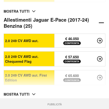
MOSTRA TUTTI
Allestimenti Jaguar E-Pace (2017-24)
Benzina (25)
€ 46.050
2.0 249 CV AWD aut.
CONFRONTA
2.0 249 CV AWD aut.
€ 57.650
Chequered Flag
CONFRONTA
2.0 249 CV AWD aut. First
€ 65.600
Edition
CONFRONTA
MOSTRA TUTTI
PUBBLICITÀ