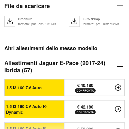
File da scaricare
Brochure
Euro N'Cap
formato: .pdf - dim: 19.9MB
formato: .pdf - dim: 592KB
Altri allestimenti dello stesso modello
Allestimenti Jaguar E-Pace (2017-24)
Ibrida (57)
€ 40.180
1.5 I3 160 CV Auto
CONFRONTA
1.5 I3 160 CV Auto R-
€ 42.180
Dynamic
CONFRONTA
1.5 I3 160 CV Auto R-