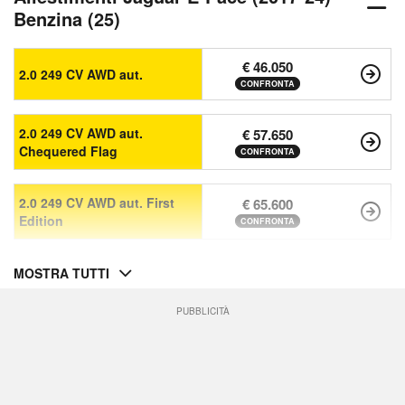
Benzina (25)
€ 46.050
2.0 249 CV AWD aut.
CONFRONTA
2.0 249 CV AWD aut.
€ 57.650
Chequered Flag
CONFRONTA
2.0 249 CV AWD aut. First
€ 65.600
Edition
CONFRONTA
MOSTRA TUTTI
PUBBLICITÀ