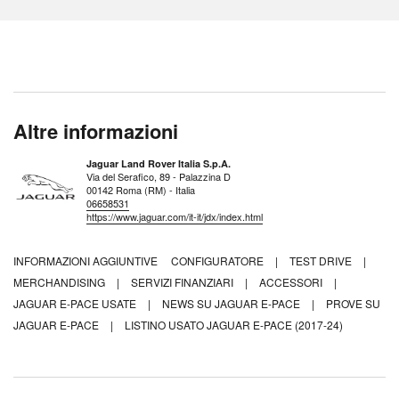
Altre informazioni
Jaguar Land Rover Italia S.p.A.
Via del Serafico, 89 - Palazzina D
00142 Roma (RM) - Italia
06658531
https://www.jaguar.com/it-it/jdx/index.html
INFORMAZIONI AGGIUNTIVE
CONFIGURATORE
|
TEST DRIVE
|
MERCHANDISING
|
SERVIZI FINANZIARI
|
ACCESSORI
|
JAGUAR E-PACE USATE
|
NEWS SU JAGUAR E-PACE
|
PROVE SU
JAGUAR E-PACE
|
LISTINO USATO JAGUAR E-PACE (2017-24)