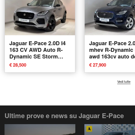
Jaguar E-Pace 2.0D I4
Jaguar E-Pace 2.0
163 CV AWD Auto R-
mhev R-Dynamic
Dynamic SE Storm
awd 163cv auto d
Edition del 2021 usata
2022 usata a Var
€ 28,500
€ 27,900
a Varese
Vedi tutte
Ultime prove e news su Jaguar E-Pace