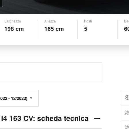
Larghezza
Altezza
Posti
Ba
198 cm
165 cm
5
6
I4 163 CV: scheda tecnica