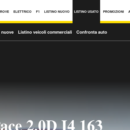
PROVE
ELETTRICO
F1
LISTINO NUOVO
LISTINO USATO
PROMOZIONI
o nuove
Listino veicoli commerciali
Confronta auto
ace 2.0D I4 163