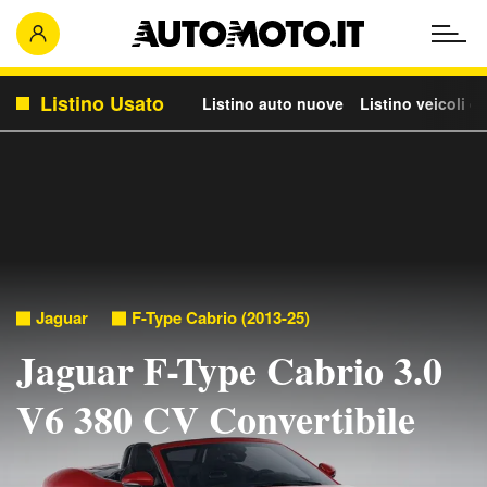
Listino Usato
Listino auto nuove
Listino veicoli c
Jaguar
F-Type Cabrio (2013-25)
Jaguar F-Type Cabrio 3.0
V6 380 CV Convertibile