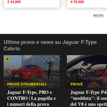
auto del 2022 usata a
auto del 2023 usa
€ 44,900
€ 55,600
Varese
Varese
Vedi tutte
Ultime prove e news su Jaguar F-Type
Cabrio
PROVE STRUMENTALI
PROVE
Jaguar F-Type, PRO e
Jaguar F-Type P4
CONTRO | La pagella e
"moddata": il so
i numeri della prova
del V8 è uno spet