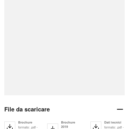
File da scaricare
Brochure
Brochure
Dati tecnici
2019
formato: .pdf -
formato: .pdf -