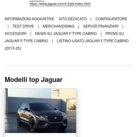
https://www.jaguar.com/it-it/jdx/index.html
INFORMAZIONI AGGIUNTIVE
SITO DEDICATO
|
CONFIGURATORE
|
TEST DRIVE
|
MERCHANDISING
|
SERVIZI FINANZIARI
|
ACCESSORI
|
NEWS SU JAGUAR F-TYPE CABRIO
|
PROVE SU
JAGUAR F-TYPE CABRIO
|
LISTINO USATO JAGUAR F-TYPE CABRIO
(2013-25)
Modelli top Jaguar