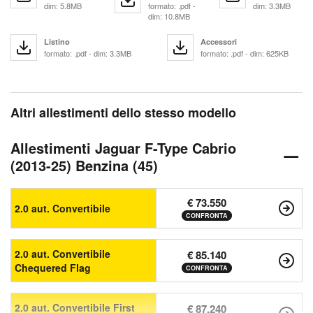
dim: 5.8MB
formato: .pdf -
dim: 3.3MB
dim: 10.8MB
Listino
Accessori
formato: .pdf - dim: 3.3MB
formato: .pdf - dim: 625KB
Altri allestimenti dello stesso modello
Allestimenti Jaguar F-Type Cabrio
(2013-25) Benzina (45)
€ 73.550
2.0 aut. Convertibile
CONFRONTA
2.0 aut. Convertibile
€ 85.140
Chequered Flag
CONFRONTA
2.0 aut. Convertibile First
€ 87.240