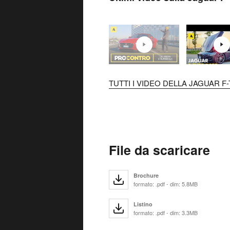
TUTTI I VIDEO DELLA JAGUAR F-
File da scaricare
Brochure
formato: .pdf - dim: 5.8MB
Listino
formato: .pdf - dim: 3.3MB