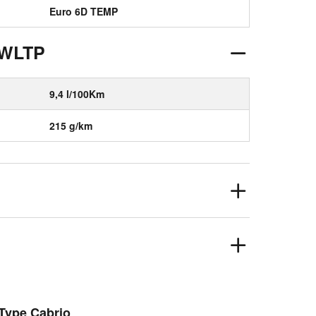
Euro 6D TEMP
 WLTP
9,4 l/100Km
215 g/km
-Type Cabrio