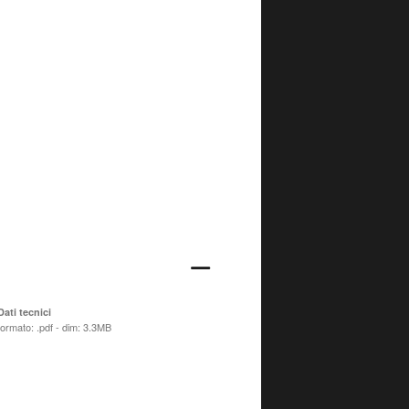
Dati tecnici
formato: .pdf - dim: 3.3MB