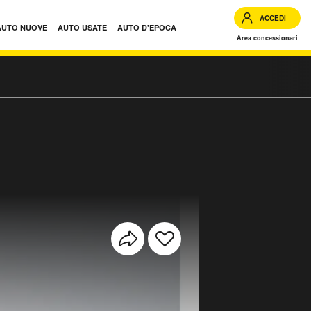
ACCEDI
AUTO NUOVE
AUTO USATE
AUTO D'EPOCA
Area concessionari