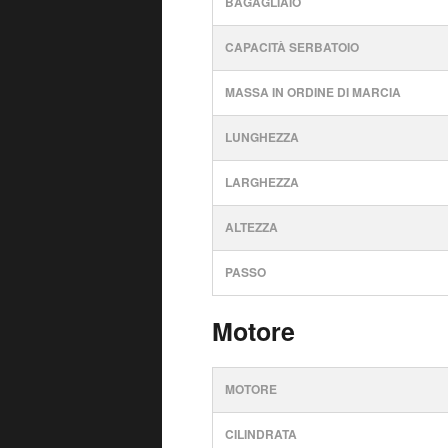
BAGAGLIAIO
CAPACITÀ SERBATOIO
MASSA IN ORDINE DI MARCIA
LUNGHEZZA
LARGHEZZA
ALTEZZA
PASSO
Motore
MOTORE
CILINDRATA