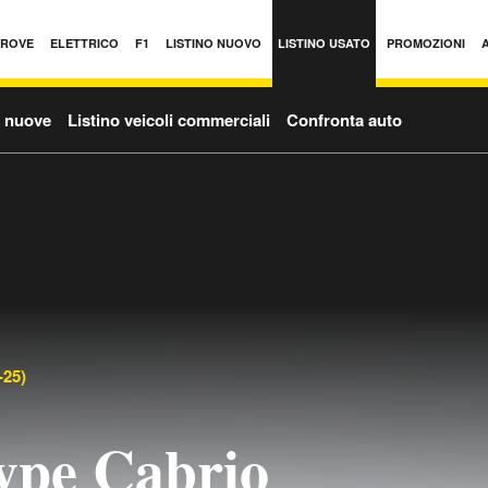
PROVE
ELETTRICO
F1
LISTINO NUOVO
LISTINO USATO
PROMOZIONI
o nuove
Listino veicoli commerciali
Confronta auto
-25)
ype Cabrio