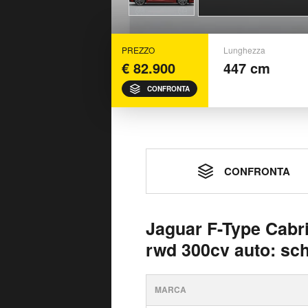
PREZZO
Lunghezza
€ 82.900
447 cm
CONFRONTA
CONFRONTA
Jaguar F-Type Cabr
rwd 300cv auto: sc
MARCA