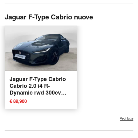
Jaguar F-Type Cabrio nuove
Jaguar F-Type Cabrio
Cabrio 2.0 i4 R-
Dynamic rwd 300cv
auto nuova a
€ 89,900
Misterbianco
Vedi tutte