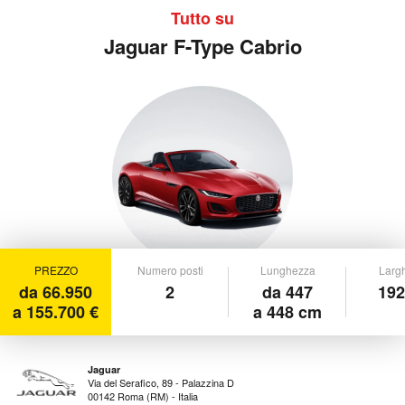
Tutto su
Jaguar F-Type Cabrio
PREZZO
Numero posti
Lunghezza
Larg
da 66.950
2
da 447
192
a 155.700 €
a 448 cm
Jaguar
Via del Serafico, 89 - Palazzina D
00142 Roma (RM) - Italia