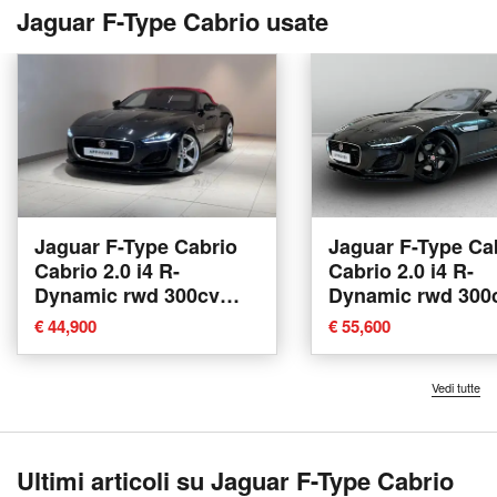
Jaguar F-Type Cabrio usate
Jaguar F-Type Cabrio
Jaguar F-Type Ca
Cabrio 2.0 i4 R-
Cabrio 2.0 i4 R-
Dynamic rwd 300cv
Dynamic rwd 300
auto del 2022 usata a
auto del 2023 usa
€ 44,900
€ 55,600
Varese
Varese
Vedi tutte
Ultimi articoli su Jaguar F-Type Cabrio