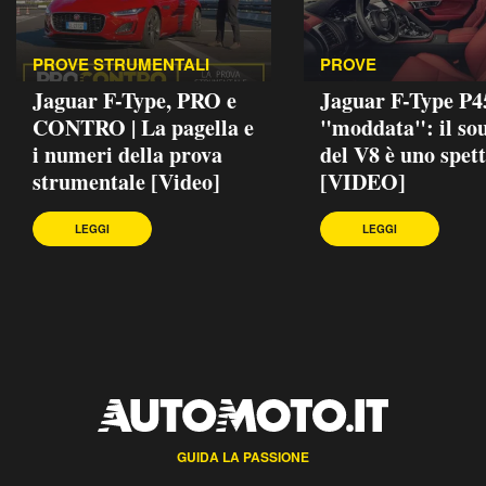
PROVE STRUMENTALI
PROVE
Jaguar F-Type, PRO e
Jaguar F-Type P4
CONTRO | La pagella e
"moddata": il so
i numeri della prova
del V8 è uno spet
strumentale [Video]
[VIDEO]
LEGGI
LEGGI
GUIDA LA PASSIONE