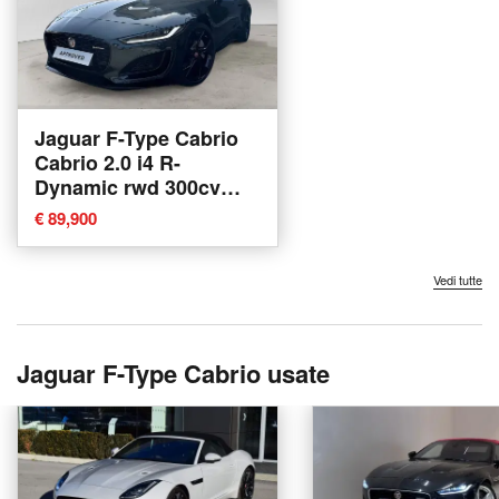
Jaguar F-Type Cabrio
Cabrio 2.0 i4 R-
Dynamic rwd 300cv
auto nuova a
€ 89,900
Misterbianco
Vedi tutte
Jaguar F-Type Cabrio usate