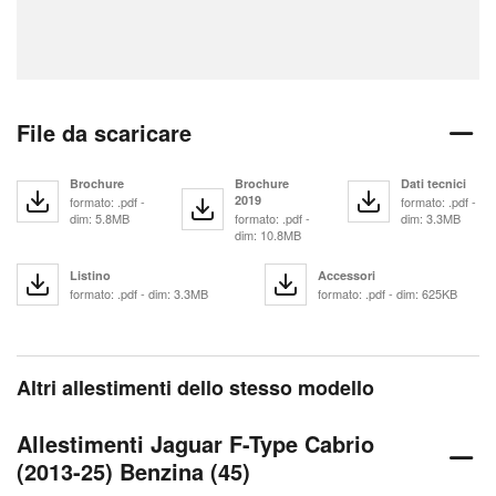
File da scaricare
Brochure
Brochure
Dati tecnici
2019
formato: .pdf -
formato: .pdf -
dim: 5.8MB
formato: .pdf -
dim: 3.3MB
dim: 10.8MB
Listino
Accessori
formato: .pdf - dim: 3.3MB
formato: .pdf - dim: 625KB
Altri allestimenti dello stesso modello
Allestimenti Jaguar F-Type Cabrio
(2013-25) Benzina (45)