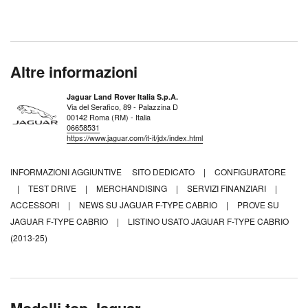
Altre informazioni
Jaguar Land Rover Italia S.p.A.
Via del Serafico, 89 - Palazzina D
00142 Roma (RM) - Italia
06658531
https://www.jaguar.com/it-it/jdx/index.html
INFORMAZIONI AGGIUNTIVE
SITO DEDICATO
|
CONFIGURATORE
|
TEST DRIVE
|
MERCHANDISING
|
SERVIZI FINANZIARI
|
ACCESSORI
|
NEWS SU JAGUAR F-TYPE CABRIO
|
PROVE SU
JAGUAR F-TYPE CABRIO
|
LISTINO USATO JAGUAR F-TYPE CABRIO
(2013-25)