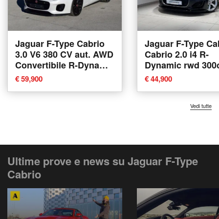
Jaguar F-Type Cabrio
Jaguar F-Type Ca
3.0 V6 380 CV aut. AWD
Cabrio 2.0 i4 R-
Convertibile R-Dynamic
Dynamic rwd 300
del 2020 usata a Cuneo
auto del 2022 usa
€ 59,900
€ 44,900
Varese
Vedi tutte
Ultime prove e news su Jaguar F-Type
Cabrio