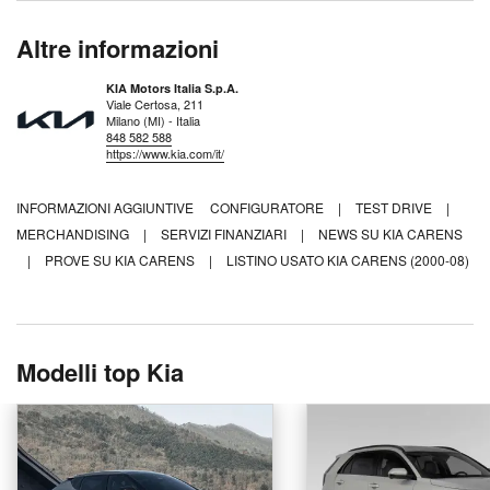
Altre informazioni
KIA Motors Italia S.p.A.
Viale Certosa, 211
Milano (MI) - Italia
848 582 588
https://www.kia.com/it/
INFORMAZIONI AGGIUNTIVE
CONFIGURATORE
|
TEST DRIVE
|
MERCHANDISING
|
SERVIZI FINANZIARI
|
NEWS SU KIA CARENS
|
PROVE SU KIA CARENS
|
LISTINO USATO KIA CARENS (2000-08)
Modelli top Kia