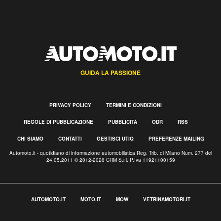
GUIDA LA PASSIONE
PRIVACY POLICY
TERMINI E CONDIZIONI
REGOLE DI PUBBLICAZIONE
PUBBLICITÀ
ODR
RSS
CHI SIAMO
CONTATTI
GESTISCI UTIQ
PREFERENZE MAILING
Automoto.it - quotidiano di informazione automobilistica Reg. Trib. di Milano Num. 277 del
24.05.2011 © 2012-2026 CRM S.r.l. P.Iva 11921100159
AUTOMOTO.IT
MOTO.IT
MOW
VETRINAMOTORI.IT