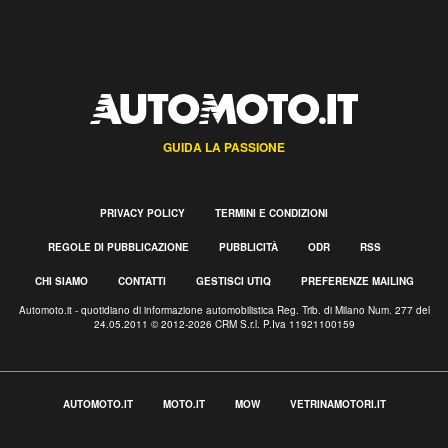
GUIDA LA PASSIONE
PRIVACY POLICY
TERMINI E CONDIZIONI
REGOLE DI PUBBLICAZIONE
PUBBLICITÀ
ODR
RSS
CHI SIAMO
CONTATTI
GESTISCI UTIQ
PREFERENZE MAILING
Automoto.it - quotidiano di informazione automobilistica Reg. Trib. di Milano Num. 277 del
24.05.2011 © 2012-2026 CRM S.r.l. P.Iva 11921100159
AUTOMOTO.IT
MOTO.IT
MOW
VETRINAMOTORI.IT