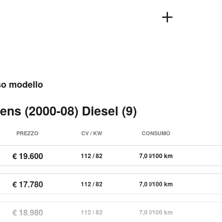
sso modello
ens (2000-08) Diesel (9)
PREZZO
CV / KW
CONSUMO
€ 19.600
112 / 82
7,0 l/100 km
€ 17.780
112 / 82
7,0 l/100 km
€ 18.980
112 / 82
7,0 l/100 km