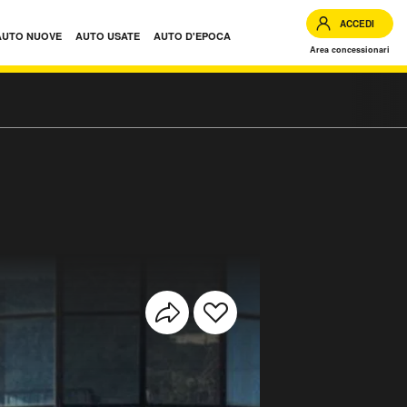
ACCEDI
AUTO NUOVE
AUTO USATE
AUTO D'EPOCA
Area concessionari