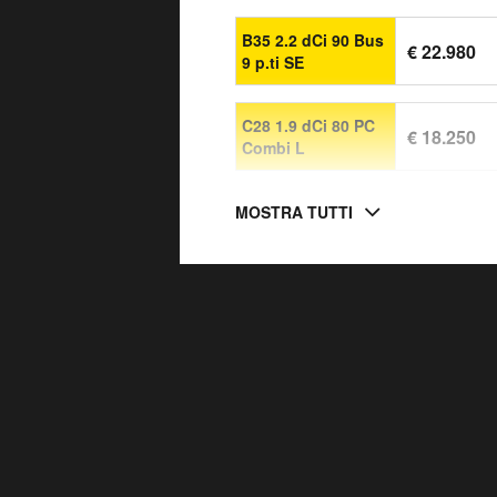
B35 2.2 dCi 90 Bus
€ 22.980
9 p.ti SE
C28 1.9 dCi 80 PC
€ 18.250
Combi L
MOSTRA TUTTI