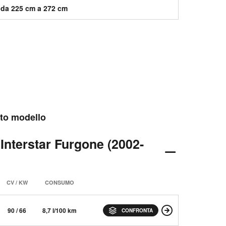
da 225 cm a 272 cm
esto modello
 Interstar Furgone (2002-
CV / KW
CONSUMO
90 / 66
8,7 l/100 km
CONFRONTA