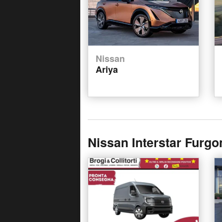
Nissan
Ariya
Nissan Interstar Furg