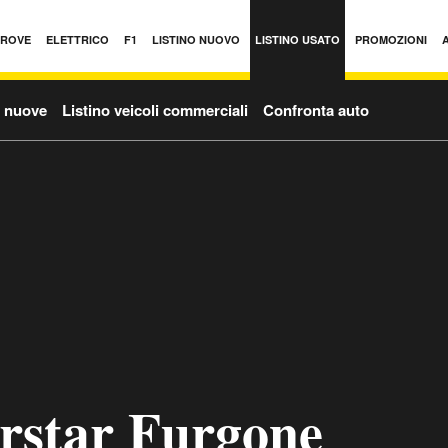
PROVE
ELETTRICO
F1
LISTINO NUOVO
LISTINO USATO
PROMOZIONI
o nuove
Listino veicoli commerciali
Confronta auto
erstar Furgone