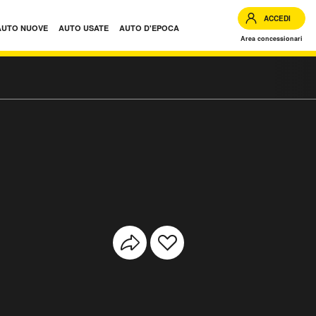
ACCEDI
AUTO NUOVE
AUTO USATE
AUTO D'EPOCA
Area concessionari