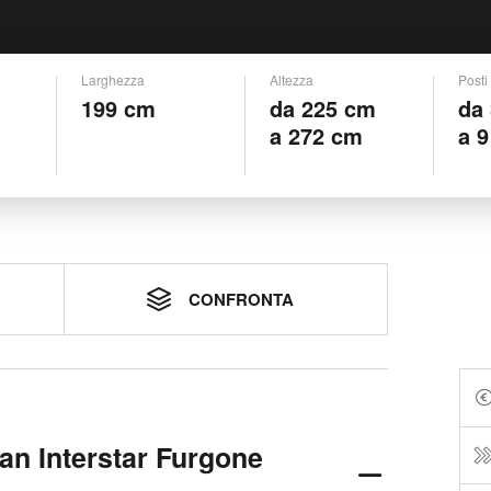
Larghezza
Altezza
Posti
199 cm
da 225 cm
da
a 272 cm
a 9
CONFRONTA
san Interstar Furgone