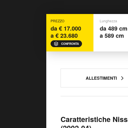
PREZZO
Lunghezza
da € 17.000
da 489 cm
a € 23.680
a 589 cm
CONFRONTA
ALLESTIMENTI
Caratteristiche Nis