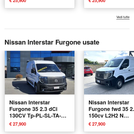
€ 25,900
€ 25,900
Vedi tutte
Nissan Interstar Furgone usate
Nissan Interstar
Nissan Interstar
Furgone 35 2.3 dCi
Furgone fwd 35 2.
130CV Tp-PL-SL-TA-RG
150cv L2H2 N
N-Connecta Furgone
Connecta del 202
€ 27,900
€ 27,900
del 2024 usata a Lucca
usata a Ferrara