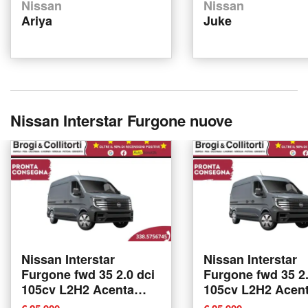
Nissan
Nissan
Ariya
Juke
Nissan Interstar Furgone nuove
Nissan Interstar
Nissan Interstar
Furgone fwd 35 2.0 dci
Furgone fwd 35 2.
105cv L2H2 Acenta
105cv L2H2 Acen
nuova a Empoli
nuova a Empoli