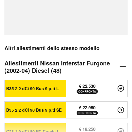
Altri allestimenti dello stesso modello
Allestimenti Nissan Interstar Furgone
(2002-04) Diesel (48)
€ 22.530
B35 2.2 dCi 90 Bus 9 p.ti L
CONFRONTA
€ 22.980
B35 2.2 dCi 90 Bus 9 p.ti SE
CONFRONTA
€ 18.250
C28 1.9 dCi 80 PC Combi L