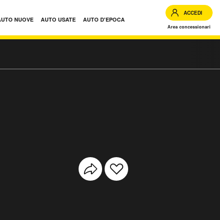
ACCEDI
AUTO NUOVE
AUTO USATE
AUTO D'EPOCA
Area concessionari