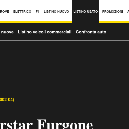
PROVE
ELETTRICO
F1
LISTINO NUOVO
LISTINO USATO
PROMOZIONI
o nuove
Listino veicoli commerciali
Confronta auto
002-04)
erstar Furgone