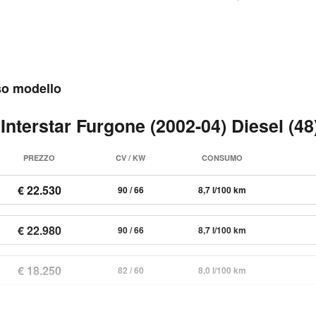
sso modello
Interstar Furgone (2002-04) Diesel (48
PREZZO
CV / KW
CONSUMO
€ 22.530
90 / 66
8,7 l/100 km
€ 22.980
90 / 66
8,7 l/100 km
€ 18.250
82 / 60
8,0 l/100 km