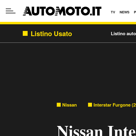
TV
NEWS
Listino Usato
Listino aut
Nissan
Interstar Furgone (2
Nissan Int