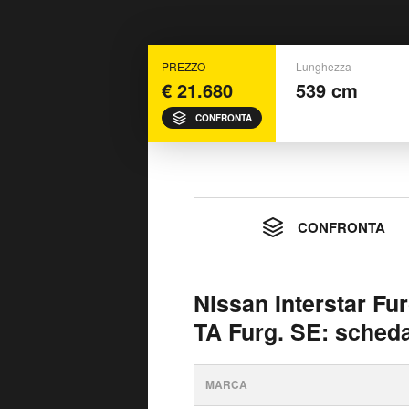
PREZZO
Lunghezza
€ 21.680
539 cm
CONFRONTA
CONFRONTA
Nissan Interstar Fu
TA Furg. SE: scheda
MARCA