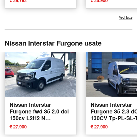
€ 26,762
€ 25,900
Modena
Vedi tutte
Nissan Interstar Furgone usate
Nissan Interstar
Nissan Interstar
Furgone fwd 35 2.0 dci
Furgone 35 2.3 d
150cv L2H2 N
130CV Tp-PL-SL-
Connecta del 2025
N-Connecta Furg
€ 27,900
€ 27,900
usata a Ferrara
del 2024 usata a 