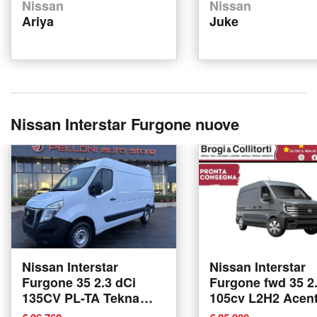
Nissan
Nissan
Ariya
Juke
Nissan Interstar Furgone nuove
Nissan Interstar
Nissan Interstar
Furgone 35 2.3 dCi
Furgone fwd 35 2.
135CV PL-TA Tekna
105cv L2H2 Acen
Furgone nuova a
nuova a Empoli