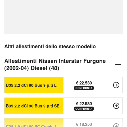
Altri allestimenti dello stesso modello
Allestimenti Nissan Interstar Furgone
(2002-04) Diesel (48)
€ 22.530
B35 2.2 dCi 90 Bus 9 p.ti L
CONFRONTA
€ 22.980
B35 2.2 dCi 90 Bus 9 p.ti SE
CONFRONTA
€ 18.250
C28 1.9 dCi 80 PC Combi L