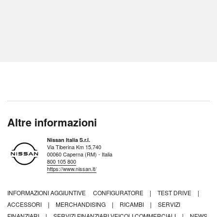
Altre informazioni
Nissan Italia S.r.l.
Via Tiberina Km 15,740
00060 Caperna (RM) - Italia
800 105 800
https://www.nissan.it/
INFORMAZIONI AGGIUNTIVE
CONFIGURATORE
|
TEST DRIVE
|
ACCESSORI
|
MERCHANDISING
|
RICAMBI
|
SERVIZI
FINANZIARI
|
SERVIZI FINANZIARI VEICOLI COMMERCIALI
|
NEWS