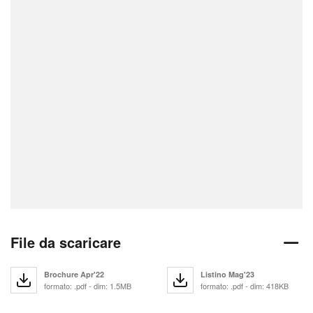
File da scaricare
Brochure Apr'22
Listino Mag'23
formato: .pdf - dim: 1.5MB
formato: .pdf - dim: 418KB