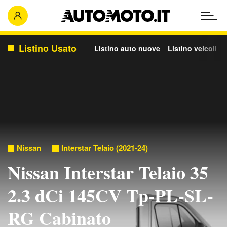
Listino Usato
Listino auto nuove
Listino veicoli c
Nissan
Interstar Telaio (2021-24)
Nissan Interstar Telaio 35
2.3 dCi 145CV Tp-PL-SL-
RG Cabinato