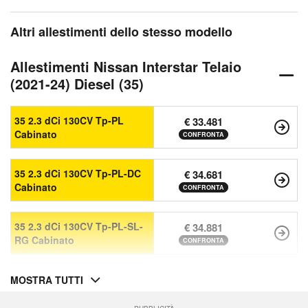
Altri allestimenti dello stesso modello
Allestimenti Nissan Interstar Telaio
(2021-24) Diesel (35)
35 2.3 dCi 130CV Tp-PL
€ 33.481
Cabinato
CONFRONTA
35 2.3 dCi 130CV Tp-PL-DC
€ 34.681
Cabinato
CONFRONTA
35 2.3 dCi 130CV Tp-PL-SL-
€ 34.881
RG Cabinato
CONFRONTA
MOSTRA TUTTI