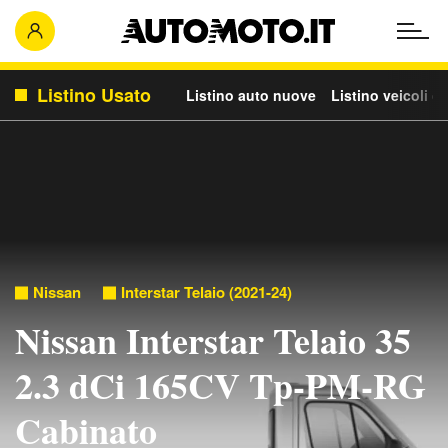
Listino Usato
Listino auto nuove
Listino veicoli c
Nissan
Interstar Telaio (2021-24)
Nissan Interstar Telaio 35
2.3 dCi 165CV Tp-PM-RG
Cabinato