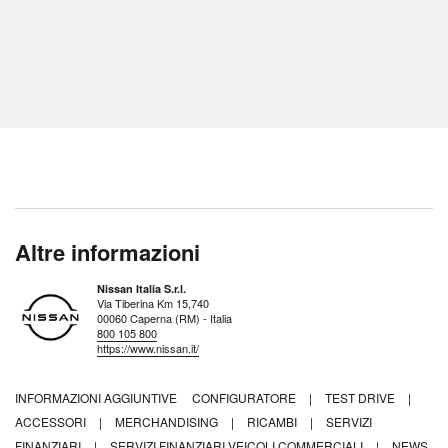
Altre informazioni
Nissan Italia S.r.l.
Via Tiberina Km 15,740
00060 Caperna (RM) - Italia
800 105 800
https://www.nissan.it/
INFORMAZIONI AGGIUNTIVE
CONFIGURATORE
|
TEST DRIVE
|
ACCESSORI
|
MERCHANDISING
|
RICAMBI
|
SERVIZI
FINANZIARI
|
SERVIZI FINANZIARI VEICOLI COMMERCIALI
|
NEWS