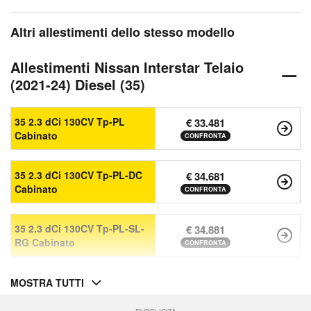
Altri allestimenti dello stesso modello
Allestimenti Nissan Interstar Telaio
(2021-24) Diesel (35)
35 2.3 dCi 130CV Tp-PL
€ 33.481
Cabinato
CONFRONTA
35 2.3 dCi 130CV Tp-PL-DC
€ 34.681
Cabinato
CONFRONTA
35 2.3 dCi 130CV Tp-PL-SL-
€ 34.881
RG Cabinato
CONFRONTA
MOSTRA TUTTI