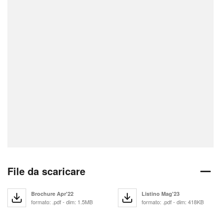
File da scaricare
Brochure Apr'22
Listino Mag'23
formato: .pdf - dim: 1.5MB
formato: .pdf - dim: 418KB