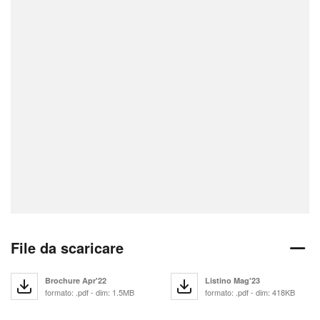
File da scaricare
Brochure Apr'22
Listino Mag'23
formato: .pdf - dim: 1.5MB
formato: .pdf - dim: 418KB