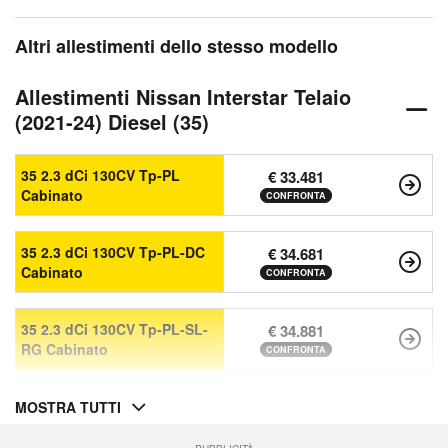
Altri allestimenti dello stesso modello
Allestimenti Nissan Interstar Telaio
(2021-24) Diesel (35)
35 2.3 dCi 130CV Tp-PL
€ 33.481
Cabinato
CONFRONTA
35 2.3 dCi 130CV Tp-PL-DC
€ 34.681
Cabinato
CONFRONTA
35 2.3 dCi 130CV Tp-PL-SL-
€ 34.881
RG Cabinato
CONFRONTA
MOSTRA TUTTI