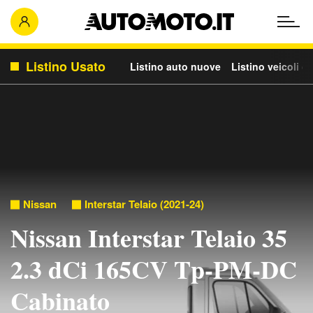
Listino Usato
Listino auto nuove
Listino veicoli c
Nissan
Interstar Telaio (2021-24)
Nissan Interstar Telaio 35
2.3 dCi 165CV Tp-PM-DC
Cabinato