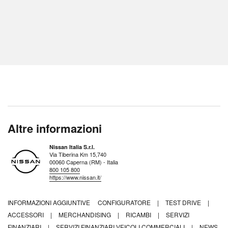
Altre informazioni
Nissan Italia S.r.l.
Via Tiberina Km 15,740
00060 Caperna (RM) - Italia
800 105 800
https://www.nissan.it/
INFORMAZIONI AGGIUNTIVE
CONFIGURATORE
|
TEST DRIVE
|
ACCESSORI
|
MERCHANDISING
|
RICAMBI
|
SERVIZI
FINANZIARI
|
SERVIZI FINANZIARI VEICOLI COMMERCIALI
|
NEWS