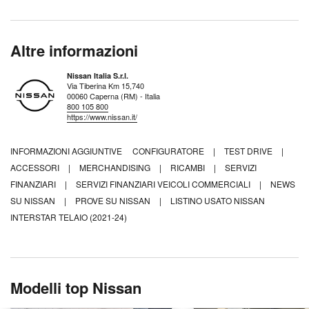
Altre informazioni
Nissan Italia S.r.l.
Via Tiberina Km 15,740
00060 Caperna (RM) - Italia
800 105 800
https://www.nissan.it/
INFORMAZIONI AGGIUNTIVE
CONFIGURATORE
|
TEST DRIVE
|
ACCESSORI
|
MERCHANDISING
|
RICAMBI
|
SERVIZI
FINANZIARI
|
SERVIZI FINANZIARI VEICOLI COMMERCIALI
|
NEWS
SU NISSAN
|
PROVE SU NISSAN
|
LISTINO USATO NISSAN
INTERSTAR TELAIO (2021-24)
Modelli top Nissan