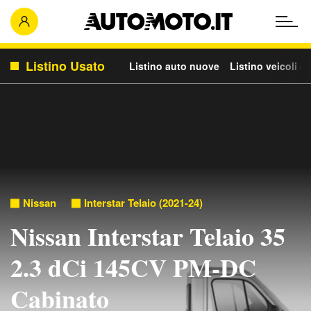
Listino Usato
Listino auto nuove
Listino veicoli c
Nissan
Interstar Telaio (2021-24)
Nissan Interstar Telaio 35
2.3 dCi 145CV PM-DC
Cabinato