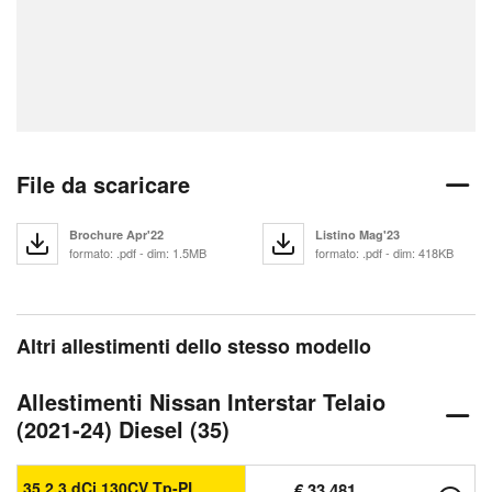
File da scaricare
Brochure Apr'22
Listino Mag'23
formato: .pdf - dim: 1.5MB
formato: .pdf - dim: 418KB
Altri allestimenti dello stesso modello
Allestimenti Nissan Interstar Telaio
(2021-24) Diesel (35)
35 2.3 dCi 130CV Tp-PL
€ 33.481