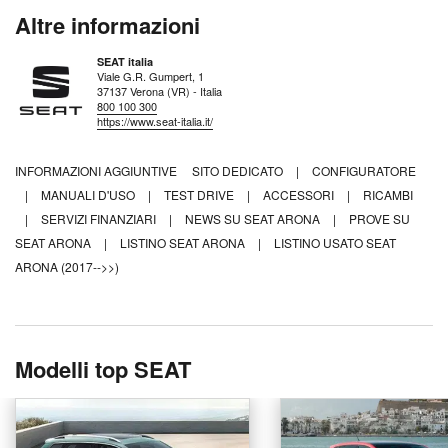
Altre informazioni
SEAT italia
Viale G.R. Gumpert, 1
37137 Verona (VR) - Italia
800 100 300
https://www.seat-italia.it/
INFORMAZIONI AGGIUNTIVE
SITO DEDICATO
|
CONFIGURATORE
|
MANUALI D'USO
|
TEST DRIVE
|
ACCESSORI
|
RICAMBI
|
SERVIZI FINANZIARI
|
NEWS SU SEAT ARONA
|
PROVE SU
SEAT ARONA
|
LISTINO SEAT ARONA
|
LISTINO USATO SEAT
ARONA (2017-->>)
Modelli top SEAT