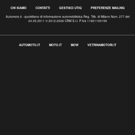
CHI SIAMO
CONTATTI
GESTISCI UTIQ
PREFERENZE MAILING
Automoto.it - quotidiano di informazione automobilistica Reg. Trib. di Milano Num. 277 del
24.05.2011 © 2012-2026 CRM S.r.l. P.Iva 11921100159
AUTOMOTO.IT
MOTO.IT
MOW
VETRINAMOTORI.IT
Informativa sulla raccolta
Le tue preferenze relative alla privacy