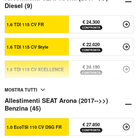
Diesel (9)
€ 24.300
1.6 TDI 115 CV FR
CONFRONTA
€ 22.020
1.6 TDI 115 CV Style
CONFRONTA
€ 24.190
1.6 TDI 115 CV XCELLENCE
CONFRONTA
MOSTRA TUTTI
Allestimenti SEAT Arona (2017-->>)
Benzina (45)
€ 27.850
1.0 EcoTSI 110 CV DSG FR
CONFRONTA