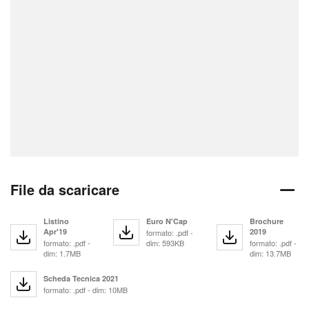
File da scaricare
Listino
Euro N'Cap
Brochure
Apr'19
2019
formato: .pdf -
formato: .pdf -
dim: 593KB
formato: .pdf -
dim: 1.7MB
dim: 13.7MB
Scheda Tecnica 2021
formato: .pdf - dim: 10MB