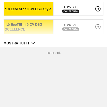
€ 25.600
1.0 EcoTSI 110 CV DSG Style
CONFRONTA
1.0 EcoTSI 110 CV DSG
€ 24.650
XCELLENCE
CONFRONTA
MOSTRA TUTTI
PUBBLICITÀ