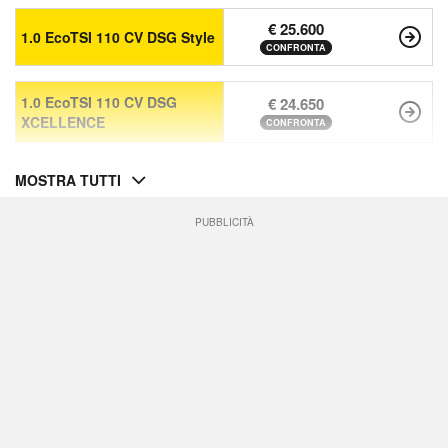
€ 25.600
1.0 EcoTSI 110 CV DSG Style
CONFRONTA
1.0 EcoTSI 110 CV DSG
€ 24.650
XCELLENCE
CONFRONTA
MOSTRA TUTTI
PUBBLICITÀ