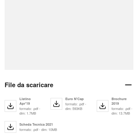
File da scaricare
Listino
Euro N'Cap
Brochure
Apr'19
2019
formato: .pdf -
formato: .pdf -
dim: 593KB
formato: .pdf -
dim: 1.7MB
dim: 13.7MB
Scheda Tecnica 2021
formato: .pdf - dim: 10MB