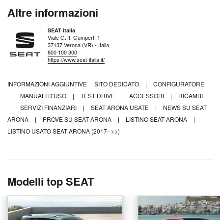
Altre informazioni
SEAT italia
Viale G.R. Gumpert, 1
37137 Verona (VR) - Italia
800 100 300
https://www.seat-italia.it/
INFORMAZIONI AGGIUNTIVE
SITO DEDICATO
|
CONFIGURATORE
|
MANUALI D'USO
|
TEST DRIVE
|
ACCESSORI
|
RICAMBI
|
SERVIZI FINANZIARI
|
SEAT ARONA USATE
|
NEWS SU SEAT
ARONA
|
PROVE SU SEAT ARONA
|
LISTINO SEAT ARONA
|
LISTINO USATO SEAT ARONA (2017-->>)
Modelli top SEAT