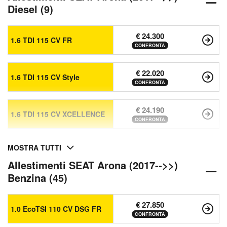
Diesel (9)
€ 24.300
1.6 TDI 115 CV FR
CONFRONTA
€ 22.020
1.6 TDI 115 CV Style
CONFRONTA
€ 24.190
1.6 TDI 115 CV XCELLENCE
CONFRONTA
MOSTRA TUTTI
Allestimenti SEAT Arona (2017-->>)
Benzina (45)
€ 27.850
1.0 EcoTSI 110 CV DSG FR
CONFRONTA