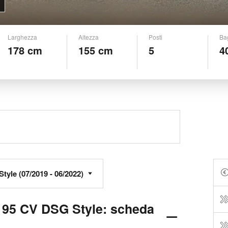
Larghezza
Altezza
Posti
Ba
178 cm
155 cm
5
4
 95 CV DSG Style: scheda