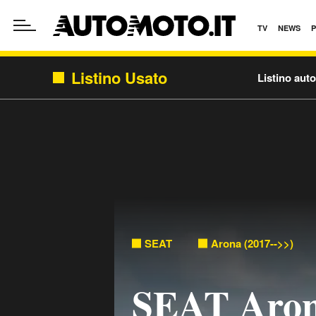
TV
NEWS
Listino Usato
Listino aut
SEAT
Arona (2017-->>)
SEAT Aron