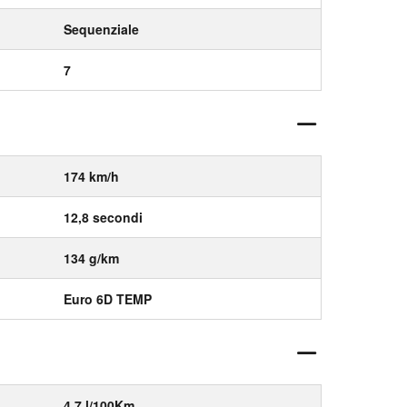
Sequenziale
7
174 km/h
12,8 secondi
134 g/km
Euro 6D TEMP
4,7 l/100Km