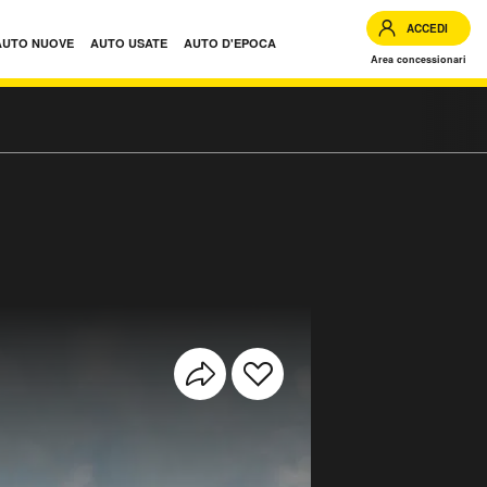
ACCEDI
AUTO NUOVE
AUTO USATE
AUTO D'EPOCA
Area concessionari