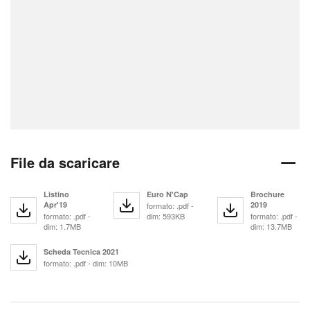
File da scaricare
Listino
Euro N'Cap
Brochure
Apr'19
2019
formato: .pdf -
formato: .pdf -
dim: 593KB
formato: .pdf -
dim: 1.7MB
dim: 13.7MB
Scheda Tecnica 2021
formato: .pdf - dim: 10MB