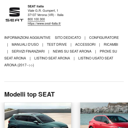
SEAT italia
Viale G.R. Gumpert, 1
37137 Verona (VR) - Italia
800 100 300
https://www.seat-italia.it/
INFORMAZIONI AGGIUNTIVE
SITO DEDICATO
|
CONFIGURATORE
|
MANUALI D'USO
|
TEST DRIVE
|
ACCESSORI
|
RICAMBI
|
SERVIZI FINANZIARI
|
NEWS SU SEAT ARONA
|
PROVE SU
SEAT ARONA
|
LISTINO SEAT ARONA
|
LISTINO USATO SEAT
ARONA (2017-->>)
Modelli top SEAT