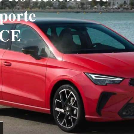
porte
CE