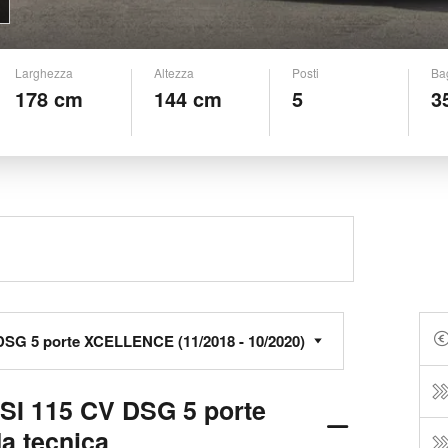
Larghezza
Altezza
Posti
Ba
178 cm
144 cm
5
3
TSI 115 CV DSG 5 porte
 tecnica