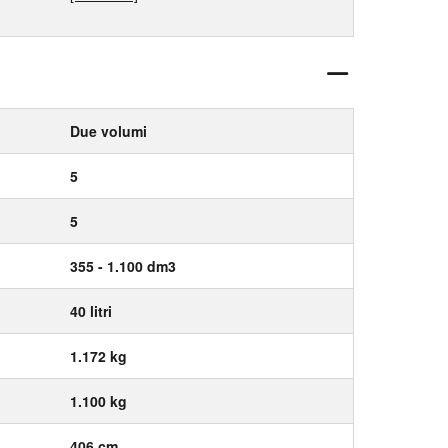
Due volumi
5
5
355 - 1.100 dm3
40 litri
1.172 kg
1.100 kg
406 cm